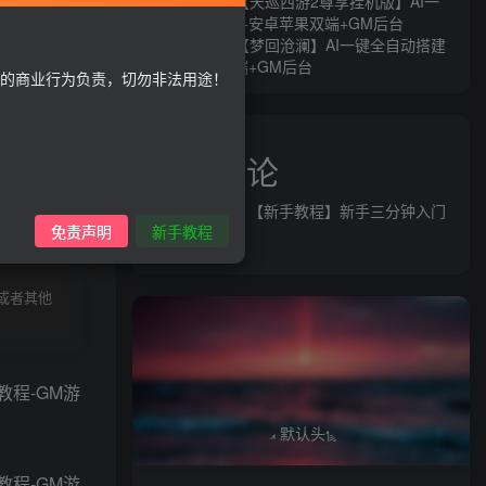
MT3换皮MH【天巡西游2尊享挂机版】AI一
键全自动搭建+安卓苹果双端+GM后台
MT3换皮MH【梦回沧澜】AI一键全自动搭建
+安卓苹果双端+GM后台
的商业行为负责，切勿非法用途！
近期评论
益群网
发表在
【新手教程】新手三分钟入门
录购买
免责声明
新手教程
AI全自动搭建
或者其他