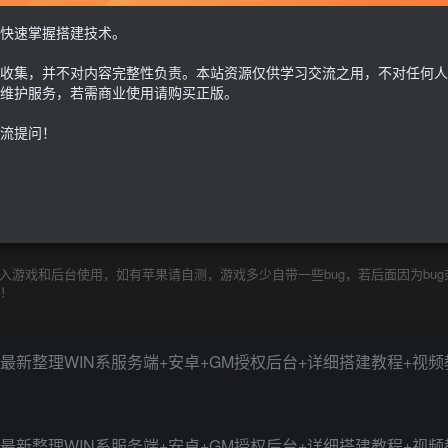
此内容为付费资源，请付费后查看
快速掌握搭建技术。
30
收集，并不对内容完整性负责。本站资源仅供学习交流之用，不对任何人
限时特惠
100
G币
G币
维护服务，若需商业使用请购买正版。
流提问！
免费
个人会员
至尊会员
9.9
G币
登
游戏和后台使用，如有苹果请自测，游戏多少自带一些bug，若后面因为bug
除！