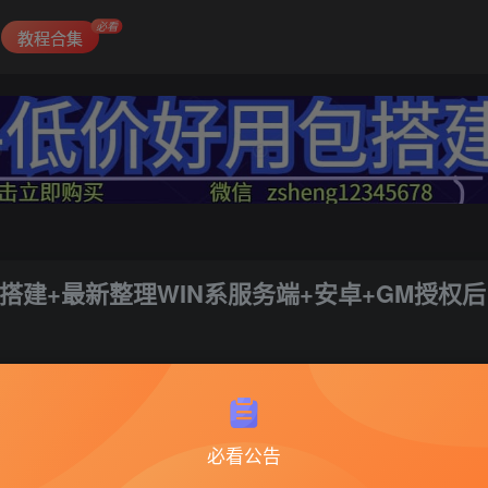
必看
教程合集
搭建+最新整理WIN系服务端+安卓+GM授权后
2
必看公告
剑道仙语2