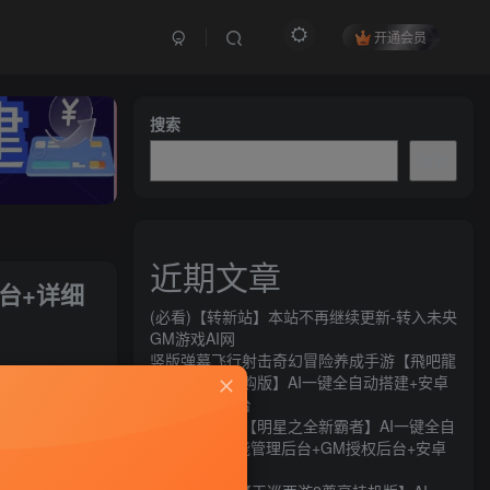
开通会员
搜索
搜索
近期文章
台+详细
(必看)【转新站】本站不再继续更新-转入未央
GM游戏AI网
竖版弹幕飞行射击奇幻冒险养成手游【飛吧龍
关注
騎士代金券内购版】AI一键全自动搭建+安卓
+CDK授权后台
14
16
横版闯关手游【明星之全新霸者】AI一键全自
动搭建+全功能管理后台+GM授权后台+安卓
苹果双端