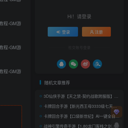
Hi！请登录
登录
注册
社交账号登录
随机文章推荐
3D仙侠手游【天之禁-契约战歌跨服版】AI一键全自动搭建+WIN系服务端+多区+跨服+安卓+运营后台+GM清包授权后台+详细搭建教程+视频教程
卡牌回合手游【新光西王母3333级七天赋内购版】AI一键全自动搭建+Linux手工服务端+抽奖后台+CDK授权后台+安卓+详细搭建教程+视频教程
卡牌回合手游【口袋新世纪】AI一键全自动搭建+管理后台+GM授权后台+安卓苹果双端
战神引擎传奇手游【1.80龙门客栈之剑荡江湖-白猪3.1】AI一键全自动搭建+Win系特色服务端+安卓苹果双端+GM授权物品后台+详细搭建教程