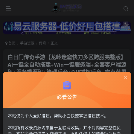
首页
手游资源
传奇
正文
白日门传奇手游【龙岭迷窟快刀多区跨服完整版】
AI一键全自动搭建+Win一键服务端+全套客户端源
码+服务端源码+管理后台+GM授权后台+安卓苹果
双端+详细搭建教程+视频教程
冷权
关注
必看公告
1年前更新
149
5
付费资源
本站仅为个人爱好搭建，帮助小白快速掌握搭建技术。
白日门传奇19
本站所有收录资源均来自于互联网收集，并不对内容完整性负
管理后台+运营后台+单安卓
责。本站资源仅供学习交流之用，不对任何人的商业行为负责，