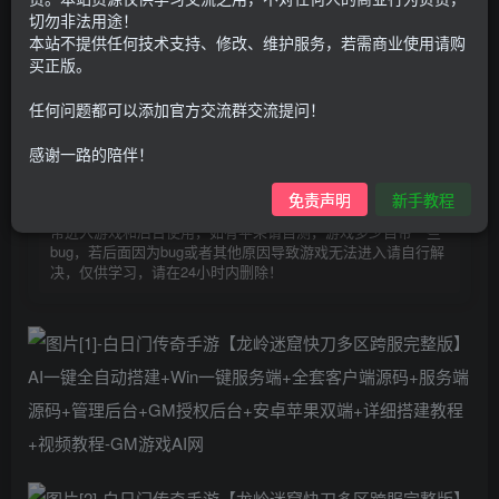
30
切勿非法用途！
限时特惠
100
G币
G币
本站不提供任何技术支持、修改、维护服务，若需商业使用请购
买正版。
9.9
免费
个人会员
G币
至尊会员
任何问题都可以添加官方交流群交流提问！
登录购买
感谢一路的陪伴！
购买前请先看完新手教程,未认真看完一切问题自行解决
点击查看
免责声明
新手教程
仅支持云服务器搭建，适用于小白快速搭建，只能确保安卓正
常进入游戏和后台使用，如有苹果请自测，游戏多少自带一些
bug，若后面因为bug或者其他原因导致游戏无法进入请自行解
决，仅供学习，请在24小时内删除！