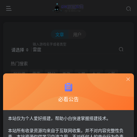
文章
用户
输入游戏名字或者类型
请选择
热门搜索
阿拉德
雷霆
梦幻
西游
斗罗
九州
火影
一键
自动
回合
卡牌
仙侠
大话
换皮
网页H5
免费
格斗
航海王
新手教程
天地
必看公告
本站仅为个人爱好搭建，帮助小白快速掌握搭建技术。
文章
用户
本站所有收录资源均来自于互联网收集，并不对内容完整性负
责。本站资源仅供学习交流之用，不对任何人的商业行为负责，