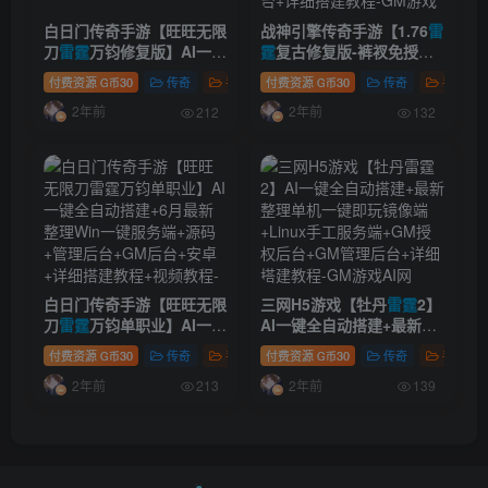
白日门传奇手游【旺旺无限
战神引擎传奇手游【1.76
雷
刀
雷霆
万钧修复版】AI一键
霆
复古修复版-裤衩免授
全自动搭建+安卓+GM授权
权】AI一键全自动搭建+最
付费资源
30
传奇
手游资源
付费资源
30
传奇
手游资
G币
G币
后台+运营后台
新整理Win系复古服务端
2年前
2年前
+安卓苹果双端+GM后台
212
132
+详细搭建教程
白日门传奇手游【旺旺无限
三网H5游戏【牡丹
雷霆
2】
刀
雷霆
万钧单职业】AI一键
AI一键全自动搭建+最新整
全自动搭建+6月最新整理
理单机一键即玩镜像端
付费资源
30
传奇
手游资源
付费资源
30
传奇
手游资
G币
G币
Win一键服务端+源码+管理
+Linux手工服务端+GM授
2年前
2年前
后台+GM后台+安卓+详细
权后台+GM管理后台+详细
213
139
搭建教程+视频教程
搭建教程