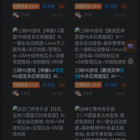
键全自动搭建+单机一键即
能版】AI一键全自动搭建
付费资源
30
传奇
手游资源
付费资源
网页H5
30
传奇
手游资
G币
G币
玩镜像端+Linux手工服务
+一键即玩镜像端+Linux手
2年前
2年前
端+多区+跨服+GM授权后
工服务端+多区跨服+管理
137
172
台+详细搭建教程
后台+GM多功能授权后台
+详细搭建教程
三网H5游戏【神魔3.0
雷霆
三网H5游戏【霸道武神
雷
H5超变多区跨服版】AI一
霆
H5多区跨服版】AI一键
键全自动搭建+Linux手工
全自动搭建+最新整理单机
付费资源
30
传奇
手游资源
付费资源
网页H5
30
传奇
手游资
G币
G币
服务端+多区跨服+管理后
一键即玩镜像端+Linux手
2年前
2年前
台+GM分级授权后台+详细
工服务端+GM授权后台
152
88
搭建教程+视频教程
+GM管理后台+详细搭建教
程