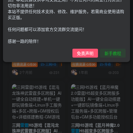
搜索[
雷霆
]，共找到
10
个文章
切勿非法用途！
本站不提供任何技术支持、修改、维护服务，若需商业使用请购
买正版。
任何问题都可以添加官方交流群交流提问！
感谢一路的陪伴！
三网H5游戏【
雷霆
H5之阿
三网H5游戏【
雷霆
H5之三
免责声明
新手教程
发雷霆无限等级多区跨服超
界传奇多区跨服超变版】AI
变版】AI一键全自动搭建
一键全自动搭建+Linux手
付费资源
30
三网H5
传奇
付费资源
手游资源
30
传奇
手游资
G币
G币
+管理后台+GM分级授权后
工服务端+管理后台+GM分
2个月前
1年前
台+简易安卓客户端
级授权后台+简易安卓客户
231
203
端+详细搭建教程+视频教
程
三网
雷霆
H5游戏【混沌龙
三网H5游戏【蓝月神魔2.0
珠神武雷霆多区跨服】AI一
雷霆
H5超变多区跨服多功