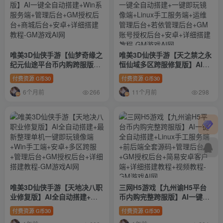
唯美3D仙侠手游【仙梦奇缘之
唯美3D仙侠手游【天之禁之永
纪元仙途平台币内购跨服版】
恒仙域多区跨服修复版】AI一
AI一键全自动搭建+Win系服务
键全自动搭建+一键即玩镜像
付费资源
30
付费资源
30
G币
G币
端+管理后台+GM授权后台+商
端+Linux手工服务端+运维管
6个月前
11个月前
城后台+安卓+详细搭建教程
理后台+若依管理后台+GM账
266
298
号授权后台+安卓+详细搭建教
程
唯美3D仙侠手游【天地决八职
三网H5游戏【九州谕H5平台
业修复版】AI全自动搭建+最
币内购完整跨服版】AI一键全
新整理单机一键即玩镜像端
自动搭建+Linux手工服务端
付费资源
30
付费资源
30
G币
G币
+Win手工端+安卓+多区跨服
+前后端全套源码+管理后台