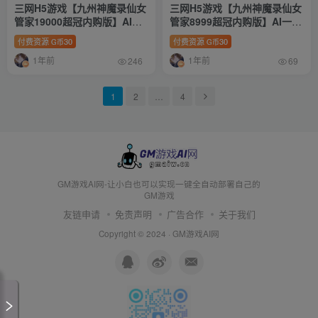
三网H5游戏【九州神魔录仙女
三网H5游戏【九州神魔录仙女
管家19000超冠内购版】AI一
管家8999超冠内购版】AI一键
键全自动搭建+Linux手工服务
全自动+Linux手工服务端+转
付费资源
30
付费资源
30
G币
G币
端+转表工具+管理后台+GM加
表工具+管理后台+GM加币授
1年前
1年前
币授权后台+全物品ID+简易安
权后台+简易安卓客户端+详细
246
69
卓客户端+详细搭建教程+视频
搭建教程+视频教程
教程
1
2
…
4
GM游戏AI网-让小白也可以实现一键全自动部署自己的
GM游戏
友链申请
免责声明
广告合作
关于我们
Copyright © 2024 ·
GM游戏AI网