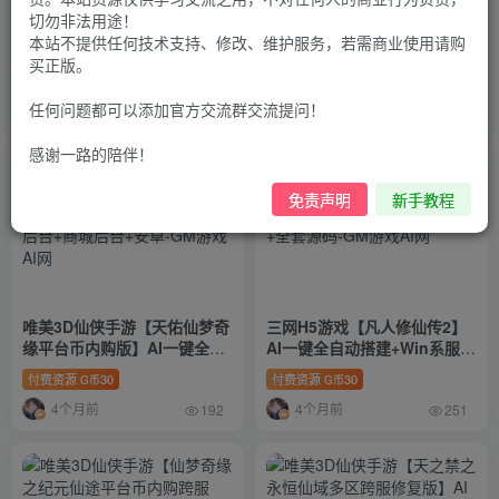
切勿非法用途！
D唯美仙侠手游【剑侠风云录
三网H5游戏【九州封魔劫代金
本站不提供任何技术支持、修改、维护服务，若需商业使用请购
之斩妖诀多区跨服版】AI一键
券内购定制版】AI一键全自动
买正版。
全自动搭建+假人陪玩+管理后
搭建+管理后台+GM授权后台
付费资源
30
付费资源
30
G币
G币
台+GM授权后台+安卓
+简易安卓客户端
任何问题都可以添加官方交流群交流提问！
3个月前
4个月前
107
189
感谢一路的陪伴！
免责声明
新手教程
唯美3D仙侠手游【天佑仙梦奇
三网H5游戏【凡人修仙传2】
缘平台币内购版】AI一键全自
AI一键全自动搭建+Win系服务
动搭建+管理后台+GM授权后
端+运营管理后台+全套表+全
付费资源
30
付费资源
30
G币
G币
台+商城后台+安卓
套源码
4个月前
4个月前
192
251