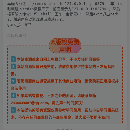
再输入命令：./redis-cli -h 127.0.0.1 -p 6379 回车，此
时就进入redis数据库了，前面显示为127.0.0.1:6379> ，然后
接着输入命令：flushall 回车，会提示OK，然后exit退出redi
s，然后再启动游戏进游戏就行了。

©
版权声明
©版权免责
声明
1
本站资源都来自网上免费分享，不涉及任何盗窃等。
2
本站资源售价只是赞助，收取费用仅维持本站的日常运营所
需。
3
若您需要商业运营或用于其他商业活动，请您购买正版授权并
合法使用。
4
如果本站有侵犯、不妥之处的资源，请联系邮箱：
2834439487@qq.com。将会第一时间解决！
5
本站提供的所有资源仅供参考学习使用，帮助小白学习相关技
术，不存在任何商业目的与商业用途，请大家不要用于商用！