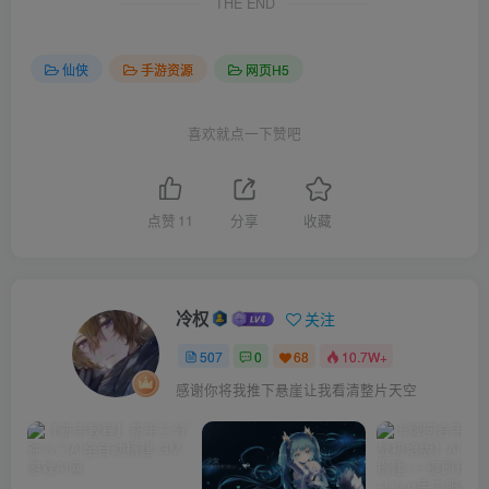
THE END
仙侠
手游资源
网页H5
喜欢就点一下赞吧
点赞
11
分享
收藏
冷权
关注
507
0
68
10.7W+
感谢你将我推下悬崖让我看清整片天空