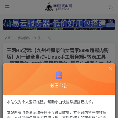
首页
手游资源
仙侠
正文
三网H5游戏【九州神魔录仙女管家8999超冠内购
版】AI一键全自动+Linux手工服务端+转表工具
+管理后台+GM加币授权后台+简易安卓客户端+详
细搭建教程+视频教程
冷权
关注
必看公告
1年前更新
68
11
付费资源
本站仅为个人爱好搭建，帮助小白快速掌握搭建技术。
九州仙侠传11
本站所有收录资源均来自于互联网收集，并不对内容完整性负
h5仙侠手游+授权后台
责。本站资源仅供学习交流之用，不对任何人的商业行为负责，