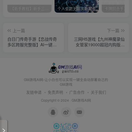
【新手教程】新手三分钟入门AI全自动搭建
个人会员无限次数发卡
上一篇
下一篇
白日门传奇手游【恋战传奇
三网H5游戏【九州神魔录仙
多区跨服完整版】AI一键全
女管家19000超冠内购版】
自动搭建+Win一键服务端
AI一键全自动搭建+Linux手
+全套客户端源码+服务端源
工服务端+转表工具+管理后
码+管理后台+GM授权后台
台+GM加币授权后台+全物
+安卓苹果双端+详细搭建教
品ID+简易安卓客户端+详细
程+视频教程
搭建教程+视频教程
GM游戏AI网-让小白也可以实现一键全自动部署自己的
GM游戏
友链申请
免责声明
广告合作
关于我们
Copyright © 2024 ·
GM游戏AI网