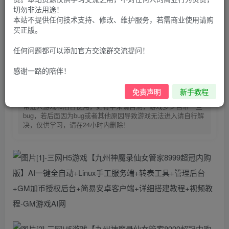
30
切勿非法用途！
限时特惠
100
G币
G币
本站不提供任何技术支持、修改、维护服务，若需商业使用请购
买正版。
9.9
免费
个人会员
G币
至尊会员
任何问题都可以添加官方交流群交流提问！
登录购买
感谢一路的陪伴！
购买前请先看完新手教程,未认真看完一切问题自行解决
点击查看
免责声明
新手教程
仅支持云服务器搭建，适用于小白快速搭建，只能确保安卓正
常进入游戏和后台使用，如有苹果请自测，游戏多少自带一些
bug，若后面因为bug或者其他原因导致游戏无法进入请自行解
决，仅供学习，请在24小时内删除！