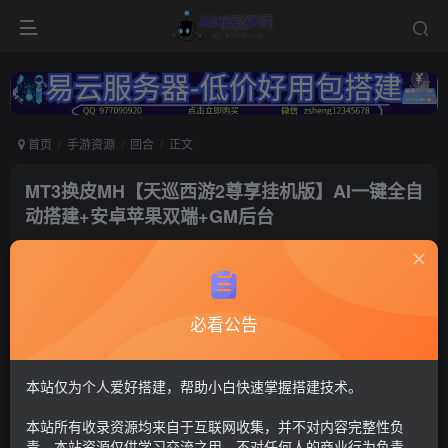
首页
手游资源
回合
正文
MT3换皮MH【天巡西游2尊享挂机版】AI一键全自
动搭建+安卓苹果双端+GM后台
冷权
关注
1个月前更新
144
14
必看公告
付费资源
梦幻西游109
MT3换皮+安卓苹果双端+管理后台【注：建议用腾讯云或者易云搭
本站仅为个人爱好搭建，帮助小白快速掌握搭建技术。
建，其他服务器的导致问题自行解决，搭建出来后进不去游戏联系
Q群---736021860---GM游戏AI网---管理员《易云服务器-
本站所有收录资源均来自于互联网收集，并不对内容完整性负
https://123.yxjs.ltd/cart》。】
责。本站资源仅供学习交流之用，不对任何人的商业行为负责，