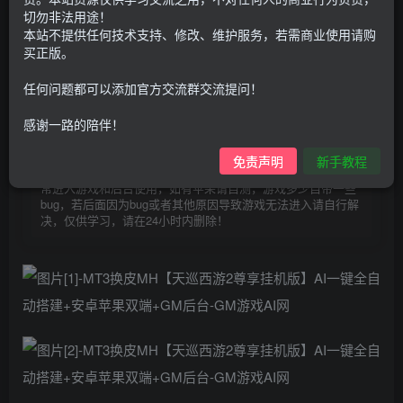
30
切勿非法用途！
限时特惠
100
本站不提供任何技术支持、修改、维护服务，若需商业使用请购
G币
G币
买正版。
9.9
免费
个人会员
G币
至尊会员
任何问题都可以添加官方交流群交流提问！
登录购买
感谢一路的陪伴！
购买前请先看完新手教程,未认真看完一切问题自行解决
点击查看
免责声明
新手教程
仅支持云服务器搭建，适用于小白快速搭建，只能确保安卓正
常进入游戏和后台使用，如有苹果请自测，游戏多少自带一些
bug，若后面因为bug或者其他原因导致游戏无法进入请自行解
决，仅供学习，请在24小时内删除！