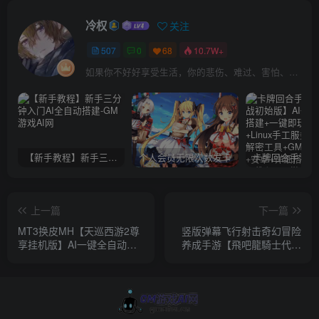
冷权
关注
507
0
68
10.7W+
如果你不好好享受生活，你的悲伤、难过、害怕、羞愧和内疚会代替你享受
【新手教程】新手三分钟入门AI全自动搭建
个人会员无限次数发卡
上一篇
下一篇
MT3换皮MH【天巡西游2尊
竖版弹幕飞行射击奇幻冒险
享挂机版】AI一键全自动搭
养成手游【飛吧龍騎士代金
建+安卓苹果双端+GM后台
券内购版】AI一键全自动搭
建+安卓+CDK授权后台