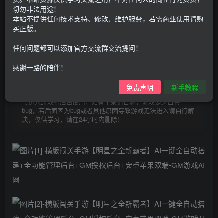
30
切勿非法用途！
限时特惠
100
本站不提供任何技术支持、修改、维护服务，若需商业使用请购
G币
G币
买正版。
9.9
免费
个人会员
G币
至尊会员
任何问题都可以添加官方交流群交流提问！
登录购买
感谢一路的陪伴！
购买前请先看完新手教程,未认真看完一切问题自行解决
点击查看
免责声明
新手教程
仅支持云服务器搭建，适用于小白快速搭建，只能确保安卓正
常进入游戏和后台使用，如有苹果请自测，游戏多少自带一些
bug，若后面因为bug或者其他原因导致游戏无法进入请自行解
决，仅供学习，请在24小时内删除！