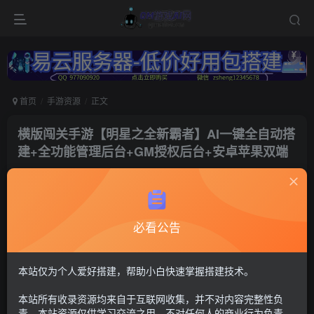
首页
手游资源
正文
横版闯关手游【明星之全新霸者】AI一键全自动搭
建+全功能管理后台+GM授权后台+安卓苹果双端
冷权
关注
1个月前更新
191
12
必看公告
付费资源
阿拉德之怒53
运营后台+GM授权后台+安卓苹果双端【注：建议用腾讯云或者易
本站仅为个人爱好搭建，帮助小白快速掌握搭建技术。
云搭建，其他服务器的导致问题自行解决，搭建出来后进不去游戏
联系Q群---736021860---GM游戏AI网---管理员《易云服务器-
本站所有收录资源均来自于互联网收集，并不对内容完整性负
https://123.yxjs.ltd/cart》。】
责。本站资源仅供学习交流之用，不对任何人的商业行为负责，