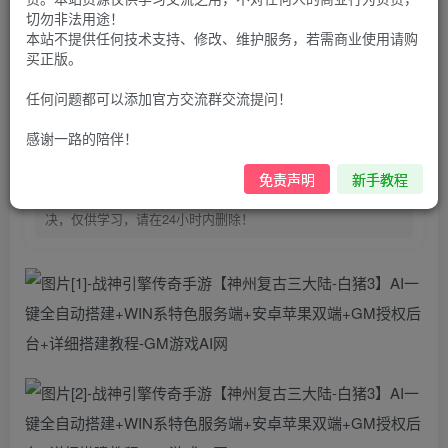
100
G币
G币
切勿非法用途！
本站不提供任何技术支持、修改、维护服务，若需商业使用请购
9.9
免费
个人会员
G币
至尊会员
买正版。
登录购买
任何问题都可以添加官方交流群交流提问！
购买前请先看完新手教程,未认真看完一切问题自行解决
感谢一路的陪伴！
点击查看
仅支持云服务器搭建，适用于小白快速搭建，只能确保安卓正
免责声明
新手教程
常进入游戏和后台使用，如有苹果请自测，游戏多少自带一些
bug，若后面因为bug或者其他原因导致游戏无法进入请自行解
决，仅供学习，请在24小时内删除！