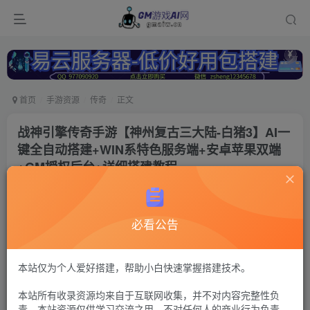
首页
手游资源
传奇
正文
战神引擎传奇手游【神州复古三大陆-白猪3】AI一
键全自动搭建+WIN系特色服务端+安卓苹果双端
+GM授权后台+详细搭建教程
冷权
关注
1年前更新
必看公告
143
14
付费资源
战神传奇88
本站仅为个人爱好搭建，帮助小白快速掌握搭建技术。
GM后台+安卓苹果双端+后台能充元宝不能发邮件
本站所有收录资源均来自于互联网收集，并不对内容完整性负
30
限时特惠
责。本站资源仅供学习交流之用，不对任何人的商业行为负责，