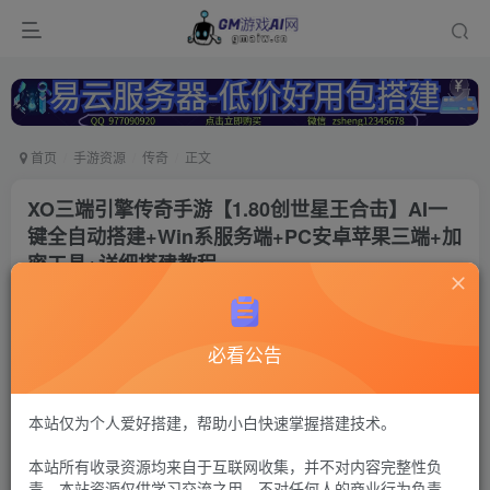
首页
手游资源
传奇
正文
XO三端引擎传奇手游【1.80创世星王合击】AI一
键全自动搭建+Win系服务端+PC安卓苹果三端+加
密工具+详细搭建教程
冷权
关注
1年前更新
必看公告
44
9
付费资源
传奇xo引擎36
本站仅为个人爱好搭建，帮助小白快速掌握搭建技术。
GM工具+安卓苹果+PC三端（苹果未测试
本站所有收录资源均来自于互联网收集，并不对内容完整性负
30
限时特惠
责。本站资源仅供学习交流之用，不对任何人的商业行为负责，