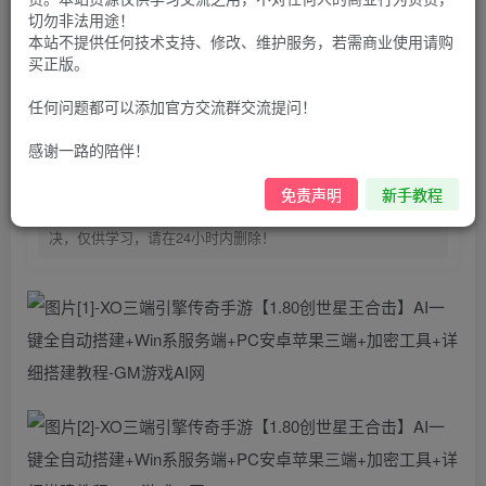
100
G币
G币
切勿非法用途！
本站不提供任何技术支持、修改、维护服务，若需商业使用请购
9.9
免费
个人会员
G币
至尊会员
买正版。
登录购买
任何问题都可以添加官方交流群交流提问！
购买前请先看完新手教程,未认真看完一切问题自行解决
感谢一路的陪伴！
点击查看
仅支持云服务器搭建，适用于小白快速搭建，只能确保安卓正
免责声明
新手教程
常进入游戏和后台使用，如有苹果请自测，游戏多少自带一些
bug，若后面因为bug或者其他原因导致游戏无法进入请自行解
决，仅供学习，请在24小时内删除！