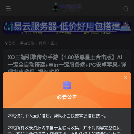
首页
手游资源
传奇
正文
XO三端引擎传奇手游【1.80至尊星王合击版】AI
一键全自动搭建+Win一键服务端+PC安卓苹果+详
细搭建教程+视频教程
冷权
关注
1年前更新
必看公告
133
10
付费资源
战神传奇76
本站仅为个人爱好搭建，帮助小白快速掌握搭建技术。
GM后台+安卓苹果双端
本站所有收录资源均来自于互联网收集，并不对内容完整性负
30
限时特惠
责。本站资源仅供学习交流之用，不对任何人的商业行为负责，