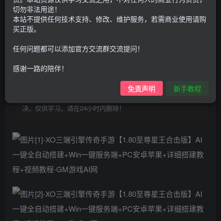
100
G币
G币
切勿非法用途！
本站不提供任何技术支持、修改、维护服务，若需商业使用请购
9.9
免费
个人会员
G币
至尊会员
买正版。
登录购买
任何问题都可以添加官方交流群交流提问！
购买前请先看完新手教程,未认真看完一切问题自行解决
感谢一路的陪伴！
点击查看
仅支持云服务器搭建，适用于小白快速搭建，只能确保安卓正
免责声明
新手教程
常进入游戏和后台使用，如有苹果请自测，游戏多少自带一些
bug，若后面因为bug或者其他原因导致游戏无法进入请自行解
决，仅供学习，请在24小时内删除！