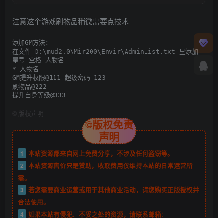
注意这个游戏刷物品稍微需要点技术
添加GM方法：

在文件 D:\mud2.0\Mir200\Envir\AdminList.txt 里添加

星号 空格 人物名

* 人物名

GM提升权限@111 超级密码 123

刷物品@222

提升自身等级@333
©
版权声明
©版权免责
声明
1
本站资源都来自网上免费分享，不涉及任何盗窃等。
2
本站资源售价只是赞助，收取费用仅维持本站的日常运营所
需。
3
若您需要商业运营或用于其他商业活动，请您购买正版授权并
合法使用。
4
如果本站有侵犯、不妥之处的资源，请联系邮箱：