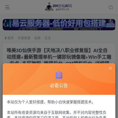
首页
手游资源
仙侠
正文
唯美3D仙侠手游【天地决八职业修复版】AI全自
动搭建+最新整理单机一键即玩镜像端+Win手工端
+安卓+多区跨服+管理后台+GM授权后台+详细搭
建教程
冷权
关注
必看公告
1年前更新
602
16
付费资源
本站仅为个人爱好搭建，帮助小白快速掌握搭建技术。
仙梦奇缘5
本站所有收录资源均来自于互联网收集，并不对内容完整性负
运营后台+安卓苹果双端+GM授权后台
责。本站资源仅供学习交流之用，不对任何人的商业行为负责，