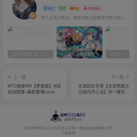
507
0
68
10.8W+
伟人之所以伟大，是因为他立志要成为伟大的人
【新手教程】新手三分钟入门AI全自动搭建
个人会员无限次数发卡
上一篇
下一篇
MT3换皮MH【梦星痕】Al全
大话回合手游【天空西游之
自动搭建+最新整理Linux手
元始内丹心法】AI一键全自
工服务端+安卓苹果双端
动搭建+最新整理单机一键即
+GM后台+详细搭建教程
玩镜像端+linux手工服务端
+安卓苹果双端+GM后台+详
细搭建教程+源码
GM游戏AI网-让小白也可以实现一键全自动部署自己的
GM游戏