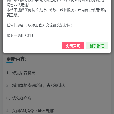
30
切勿非法用途！
限时特惠
100
G币
G币
本站不提供任何技术支持、修改、维护服务，若需商业使用请购
买正版。
9.9
免费
个人会员
G币
至尊会员
任何问题都可以添加官方交流群交流提问！
登录购买
感谢一路的陪伴！
购买前推荐先查看新手教程哦
免责声明
新手教程
更新内容：
1、修复语音聊天
2、增加本地密码验证，去除邀请人
3、优化客户端
4、关闭GM指令（具体自测）