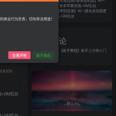
MT3换皮MH【天巡西游2尊享挂机版】AI一
键全自动搭建+安卓苹果双端+GM后台
d=79ts
MT3换皮MH【梦回沧澜】AI一键全自动搭建
+安卓苹果双端+GM后台
的商业行为负责，切勿非法用途！
近期评论
益群网
发表在
【新手教程】新手三分钟入门
录购买
免责声明
新手教程
AI全自动搭建
或者其他