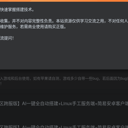
M后台+简易安卓apphttps://pan.baidu.com/s/1l1Uqk0m9mIHNPN1XuwrWDg?pw
快速掌握搭建技术。
30
收集，并不对内容完整性负责。本站资源仅供学习交流之用，不对任何人
限时特惠
100
G币
G币
维护服务，若需商业使用请购买正版。
流提问！
免费
个人会员
至尊会员
9.9
G币
登
游戏和后台使用，如有苹果请自测，游戏多少自带一些bug，若后面因为bug
除！