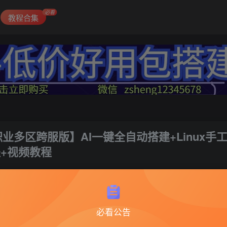
必看
教程合集
业多区跨服版】AI一键全自动搭建+Linux手
程+视频教程
1
必看公告
冰雪传奇6