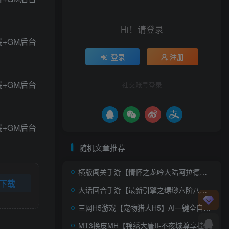
Hi！请登录
登录
注册
社交账号登录
随机文章推荐
横版闯关手游【情怀之龙吟大陆阿拉德高增版】AI一键全自动搭建+单机一键即玩镜像端+Linux手工服务端+WEB管理后台+GM授权后台+安卓苹果双端+详细搭建教程
下载
大话回合手游【最新引擎之缥缈六阶八卦修复版】AI一键全自动搭建+安卓苹果双端+管理后台
三网H5游戏【宠物猎人H5】AI一键全自动搭建+最新整理Win一键服务端+内置GM+GM授权后台+详细搭建教程
MT3换皮MH【锦绣大唐II-不夜城尊享挂机版】AI一键全自动搭建+安卓苹果双端+GM后台