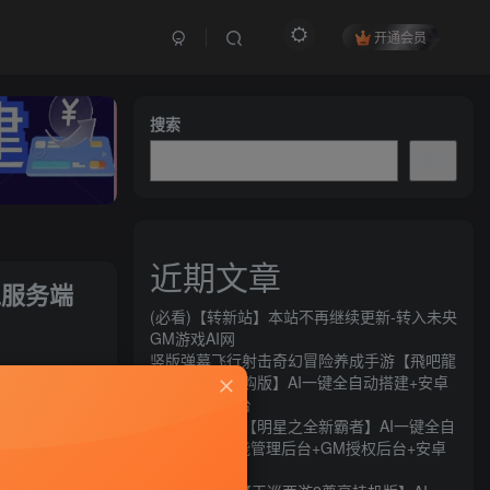
开通会员
搜索
搜索
近期文章
工服务端
(必看)【转新站】本站不再继续更新-转入未央
GM游戏AI网
竖版弹幕飞行射击奇幻冒险养成手游【飛吧龍
关注
騎士代金券内购版】AI一键全自动搭建+安卓
+CDK授权后台
66
15
横版闯关手游【明星之全新霸者】AI一键全自
动搭建+全功能管理后台+GM授权后台+安卓
苹果双端