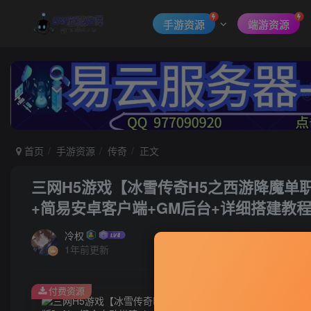
手游资源
端游资源
首页
手游资源
传奇
正文
三网H5游戏【冰雪传奇H5之西游降魔单职
+简易安卓客户端+GM后台+详细搭建教
冷权
1年前更新
付费资源