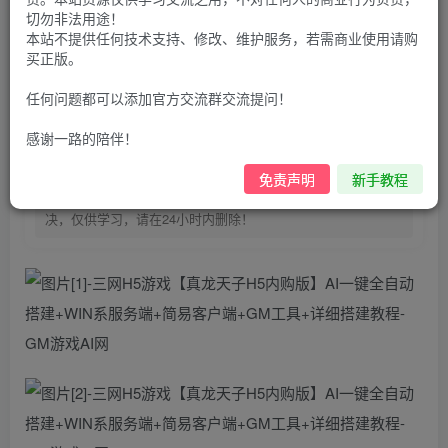
100
G币
G币
切勿非法用途！
本站不提供任何技术支持、修改、维护服务，若需商业使用请购
9.9
免费
个人会员
G币
至尊会员
买正版。
登录购买
任何问题都可以添加官方交流群交流提问！
购买前请先看完新手教程,未认真看完一切问题自行解决
感谢一路的陪伴！
点击查看
仅支持云服务器搭建，适用于小白快速搭建，只能确保安卓正
免责声明
新手教程
常进入游戏和后台使用，如有苹果请自测，游戏多少自带一些
bug，若后面因为bug或者其他原因导致游戏无法进入请自行解
决，仅供学习，请在24小时内删除！