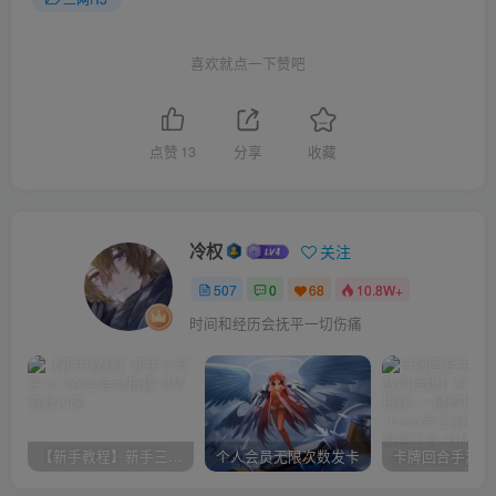
喜欢就点一下赞吧
点赞
13
分享
收藏
冷权
关注
507
0
68
10.8W+
时间和经历会抚平一切伤痛
【新手教程】新手三分钟入门AI全自动搭建
个人会员无限次数发卡