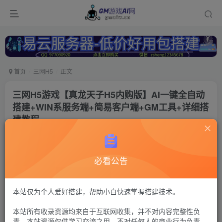
首页
三网H5
正文
三网H5游戏【真龙天子H5内购版】AI一键全自动
搭建+WIN系服务端+简易客户端+GM工具+详细搭
建教程
冷权
关注
12个月前更新
必看公告
150
13
付费资源
真龙天子
本站仅为个人爱好搭建，帮助小白快速掌握搭建技术。
h5策略+邮件工具+需要80端口
本站所有收录资源均来自于互联网收集，并不对内容完整性负
30
限时特惠
责。本站资源仅供学习交流之用，不对任何人的商业行为负责，