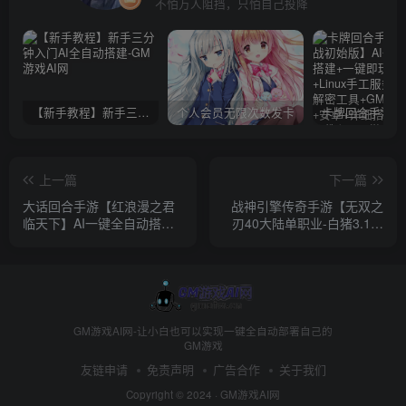
不怕万人阻挡，只怕自己投降
【新手教程】新手三分钟入门AI全自动搭建
个人会员无限次数发卡
上一篇
下一篇
大话回合手游【红浪漫之君
战神引擎传奇手游【无双之
临天下】AI一键全自动搭建
刃40大陆单职业-白猪3.1】
+一键即玩镜像端+Linux手工
AI一键全自动搭建+Win系特
服务端+安卓苹果双端+运营
色服务端+安卓苹果双端
后台+详细搭建教程
+GM授权物品后台+详细搭
建教程
GM游戏AI网-让小白也可以实现一键全自动部署自己的
GM游戏
友链申请
免责声明
广告合作
关于我们
Copyright © 2024 ·
GM游戏AI网