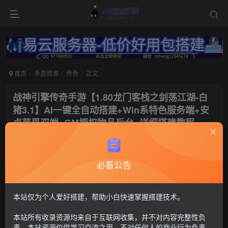
首页
手游资源
传奇
正文
战神引擎传奇手游【1.80龙门客栈之剑荡江湖-白
猪3.1】AI一键全自动搭建+Win系特色服务端+安
卓苹果双端+GM授权物品后台+详细搭建教程
冷权
关注
8个月前更新
必看公告
120
8
付费资源
战神传奇106
本站仅为个人爱好搭建，帮助小白快速掌握搭建技术。
GM后台+安卓苹果双端【注：搭建出来后进不去游戏联系Q群--
本站所有收录资源均来自于互联网收集，并不对内容完整性负
-736021860---GM游戏AI网---管理员《易云服务器-
https://123.yxjs.ltd/cart》。】
责。本站资源仅供学习交流之用，不对任何人的商业行为负责，