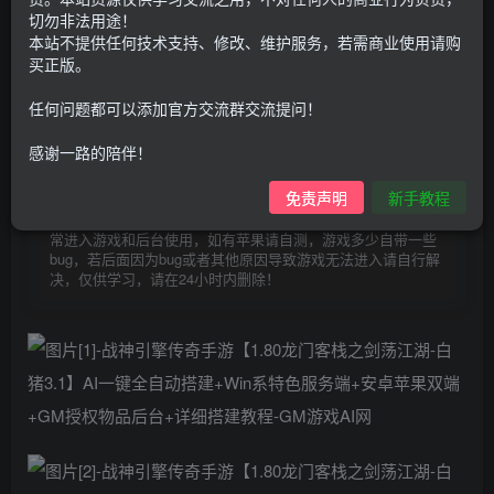
30
切勿非法用途！
限时特惠
本站不提供任何技术支持、修改、维护服务，若需商业使用请购
100
G币
G币
买正版。
9.9
免费
个人会员
G币
至尊会员
任何问题都可以添加官方交流群交流提问！
登录购买
感谢一路的陪伴！
购买前请先看完新手教程,未认真看完一切问题自行解决
免责声明
新手教程
点击查看
仅支持云服务器搭建，适用于小白快速搭建，只能确保安卓正
常进入游戏和后台使用，如有苹果请自测，游戏多少自带一些
bug，若后面因为bug或者其他原因导致游戏无法进入请自行解
决，仅供学习，请在24小时内删除！