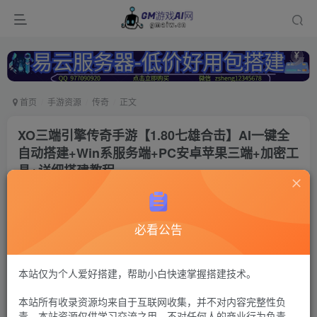
首页
手游资源
传奇
正文
XO三端引擎传奇手游【1.80七雄合击】AI一键全
自动搭建+Win系服务端+PC安卓苹果三端+加密工
具+详细搭建教程
冷权
关注
6个月前更新
必看公告
97
13
付费资源
传奇xo引擎71
本站仅为个人爱好搭建，帮助小白快速掌握搭建技术。
GM工具+安卓苹果+PC三端（苹果未测试）+硬盘至少50G+带宽大
本站所有收录资源均来自于互联网收集，并不对内容完整性负
于10M【注：搭建出来后要进服务器操作一下启动，不清楚之处联
系Q群---736021860---GM游戏AI网---管理员《易云服务器-
责。本站资源仅供学习交流之用，不对任何人的商业行为负责，