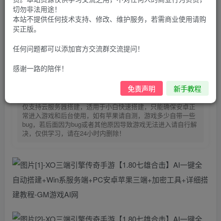
https://123.yxjs.ltd/cart》。】
切勿非法用途！
30
本站不提供任何技术支持、修改、维护服务，若需商业使用请购
限时特惠
买正版。
100
G币
G币
9.9
免费
个人会员
G币
至尊会员
任何问题都可以添加官方交流群交流提问！
登录购买
感谢一路的陪伴！
免责声明
新手教程
购买前请先看完新手教程,未认真看完一切问题自行解决
点击查看
仅支持云服务器搭建，适用于小白快速搭建，只能确保安卓正
常进入游戏和后台使用，如有苹果请自测，游戏多少自带一些
bug，若后面因为bug或者其他原因导致游戏无法进入请自行解
决，仅供学习，请在24小时内删除！