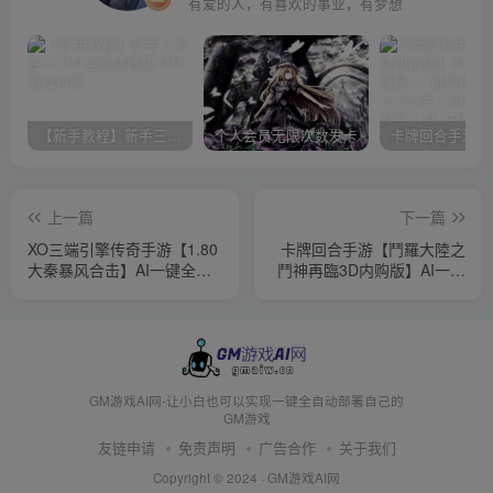
有爱的人，有喜欢的事业，有梦想
【新手教程】新手三分钟入门AI全自动搭建
个人会员无限次数发卡
上一篇
下一篇
XO三端引擎传奇手游【1.80
卡牌回合手游【鬥羅大陸之
大秦暴风合击】AI一键全自
鬥神再臨3D内购版】AI一键
动搭建+Win系服务端+PC安
全自动搭建+Win系服务端
卓苹果三端+加密工具+详细
+安卓+GM后台+详细搭建教
搭建教程
程+视频教程
GM游戏AI网-让小白也可以实现一键全自动部署自己的
GM游戏
友链申请
免责声明
广告合作
关于我们
Copyright © 2024 ·
GM游戏AI网