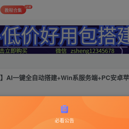
必看
教程合集
】AI一键全自动搭建+Win系服务端+PC安卓
必看公告
传奇xo引擎78