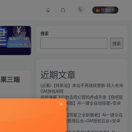
开通会员
搜索
搜索
近期文章
苹果三端
(必看)【转新站】本站不再继续更新-转入未央
GM游戏AI网
竖版弹幕飞行射击奇幻冒险养成手游【飛吧龍
关注
騎士代金券内购版】AI一键全自动搭建+安卓
+CDK授权后台
87
11
横版闯关手游【明星之全新霸者】AI一键全自
动搭建+全功能管理后台+GM授权后台+安卓
苹果双端