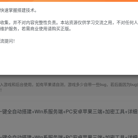
GM工具+安卓苹果+PC三端（苹果未测试）+硬盘至少50G+带宽大于10M【注
快速掌握搭建技术。
要进服务器操作一下启动，不清楚之处联系Q群---736021860---GM游戏AI网--
务器-https://123.yxjs.ltd/cart》。】
收集，并不对内容完整性负责。本站资源仅供学习交流之用，不对任何人
30
限时特惠
维护服务，若需商业使用请购买正版。
100
G币
G币
流提问！
免费
个人会员
至尊会员
9.9
G币
登
游戏和后台使用，如有苹果请自测，游戏多少自带一些bug，若后面因为bug
除！