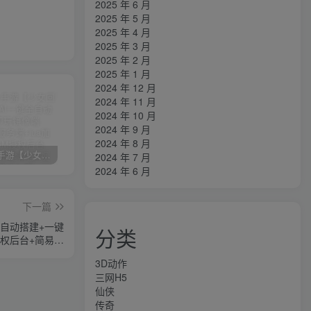
2025 年 6 月
2025 年 5 月
2025 年 4 月
2025 年 3 月
2025 年 2 月
2025 年 1 月
2024 年 12 月
2024 年 11 月
2024 年 10 月
2024 年 9 月
2024 年 8 月
卡牌回合手游【少女回战初始版】AI一键全自动搭建+一键即玩镜像端+Linux手工服务端+lua加解密工具+GM授权后台+安卓+详细搭建教程+视频教程
三网H5游戏【奇迹H5之斗罗超变多区跨服平台币内购版】最新整理单机一键即玩镜像端+Linux手工服务端+简易安卓APP+新版GM平台币授权后台+详细搭建教程
横版闯关手游【韩版DNF80二觉黑龙团本组队修复版】AI一键全自动搭建+一键即玩镜像端+Linux手工端+安卓苹果(没有测试)+GM授权后台+CDK授权后台+详细搭建教程+视频教程
2024 年 7 月
2024 年 6 月
下一篇
全自动搭建+一键
分类
授权后台+简易安
教程+视频教程
3D动作
三网H5
仙侠
传奇