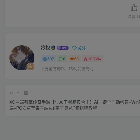
点赞
1
冷权
关注
507
0
68
10.7W+
照亮前方的路，路就会被找到
上一篇
XO三端引擎传奇手游【1.80王者暴风合击】AI一键全自动搭建+Wi
端+PC安卓苹果三端+加密工具+详细搭建教程