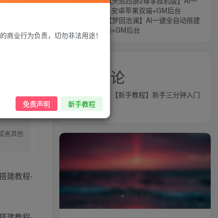
MT3换皮MH【天巡西游2尊享挂机版】AI一
：搭建出来后
键全自动搭建+安卓苹果双端+GM后台
-管理员《易云
MT3换皮MH【梦回沧澜】AI一键全自动搭建
+安卓苹果双端+GM后台
的商业行为负责，切勿非法用途！
近期评论
益群网
发表在
【新手教程】新手三分钟入门
录购买
免责声明
新手教程
AI全自动搭建
或者其他