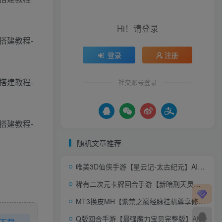
Hi！请登录
登录
注册
社交账号登录
随机文章推荐
唯美3D仙侠手游【星云记-太古纪元】AI一键全自动搭建+Linux手工服务端+本地验证+管理后台+GM授权后台+假人陪玩+内置清包+安卓+详细搭建教程+视频教程
稀有二次元卡牌回合手游【新暗刑天灵魂技版】AI一键全自动搭建+一键即玩镜像端+Linux手工服务端+安卓+多区跨服+GM授权后台+福利后台+详细搭建教程
MT3换皮MH【紫禁之巅经脉挂机尊享修复版】AI一键全自动搭建+Linux手工服务端+安卓苹果双端+GM后台+详细搭建教程+全套源码
Q版回合手游【最强魔力宝贝完整版】AI一键全自动搭建+最新整理Win系服务端+安卓苹果双端+多区+多功能GM授权后台+详细搭建教程+视频教程