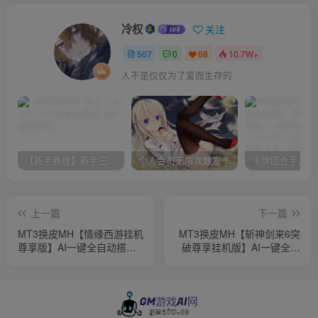
冷权
关注
507
0
68
10.7W+
人不是仅仅为了爱而生存的
【新手教程】新手三分钟入门AI全自动搭建
个人会员无限次数发卡
上一篇
下一篇
MT3换皮MH【情缘西游挂机
MT3换皮MH【斩神剑来6突
尊享版】AI一键全自动搭建
破尊享挂机版】AI一键全自
+一键即玩镜像端+Linux手工
动搭建+一键即玩镜像端
服务端+安卓苹果双端+GM
+Linux手工服务端+安卓苹果
后台+详细搭建教程+全套源
双端+GM后台+详细搭建教
码
程+全套源码