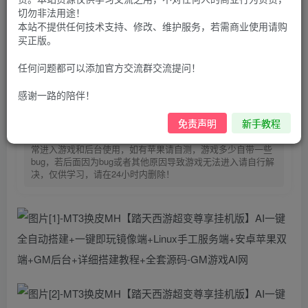
30
切勿非法用途！
限时特惠
本站不提供任何技术支持、修改、维护服务，若需商业使用请购
100
G币
G币
买正版。
9.9
免费
个人会员
G币
至尊会员
任何问题都可以添加官方交流群交流提问！
登录购买
感谢一路的陪伴！
购买前请先看完新手教程,未认真看完一切问题自行解决
免责声明
新手教程
点击查看
仅支持云服务器搭建，适用于小白快速搭建，只能确保安卓正
常进入游戏和后台使用，如有苹果请自测，游戏多少自带一些
bug，若后面因为bug或者其他原因导致游戏无法进入请自行解
决，仅供学习，请在24小时内删除！