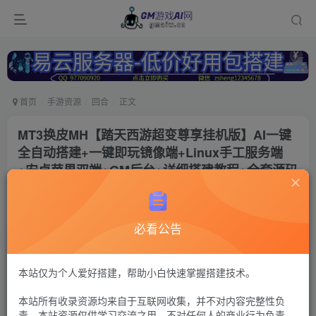
首页
手游资源
回合
正文
MT3换皮MH【踏天西游超变尊享挂机版】AI一键
全自动搭建+一键即玩镜像端+Linux手工服务端
+安卓苹果双端+GM后台+详细搭建教程+全套源码
冷权
关注
5个月前更新
必看公告
120
6
付费资源
梦幻西游96
本站仅为个人爱好搭建，帮助小白快速掌握搭建技术。
MT3换皮+安卓苹果双端+管理后台【注：搭建出来后进不去游戏联
本站所有收录资源均来自于互联网收集，并不对内容完整性负
系Q群---736021860---GM游戏AI网---管理员《易云服务器-
https://123.yxjs.ltd/cart》。】
责。本站资源仅供学习交流之用，不对任何人的商业行为负责，