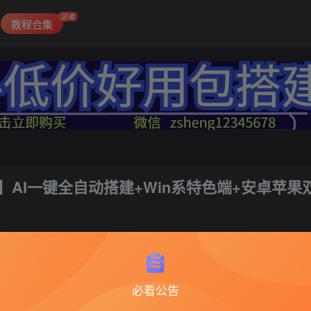
必看
教程合集
]】AI一键全自动搭建+Win系特色端+安卓苹果
必看公告
战神传奇116