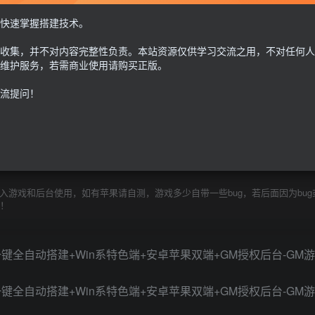
GM授权后台+安卓苹果双端【注：建议用腾讯云或者易云搭建，其他服务器的
快速掌握搭建技术。
行解决，搭建出来后进不去游戏联系Q群---736021860---GM游戏AI网---管理员
-https://123.yxjs.ltd/cart》。】
收集，并不对内容完整性负责。本站资源仅供学习交流之用，不对任何人
30
限时特惠
维护服务，若需商业使用请购买正版。
100
G币
G币
流提问！
免费
个人会员
至尊会员
9.9
G币
登
游戏和后台使用，如有苹果请自测，游戏多少自带一些bug，若后面因为bug
除！