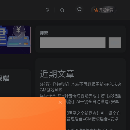
开通会员
搜索
搜索
近期文章
双端
(必看)【转新站】本站不再继续更新-转入未央
GM游戏AI网
竖版弹幕飞行射击奇幻冒险养成手游【飛吧龍
关注
騎士代金券内购版】AI一键全自动搭建+安卓
+CDK授权后台
96
12
横版闯关手游【明星之全新霸者】AI一键全自
动搭建+全功能管理后台+GM授权后台+安卓
苹果双端