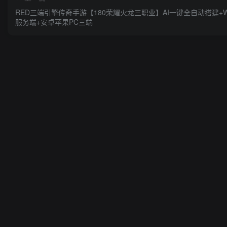
RED三端引擎传奇手游【180荣耀火龙三职业】AI一键全自动搭建+W
服务端+安卓苹果PC三端