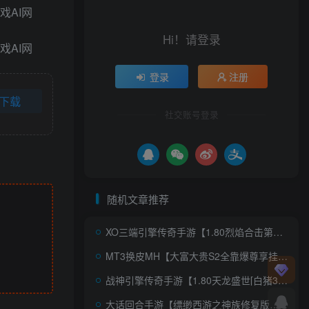
Hi！请登录
登录
注册
下载
社交账号登录
随机文章推荐
XO三端引擎传奇手游【1.80烈焰合击第三季】AI一键全自动搭建+Win系服务端+PC安卓苹果三端+加密工具+详细搭建教程
MT3换皮MH【大富大贵S2全靠爆尊享挂机版】AI一键全自动搭建+安卓苹果双端+GM后台
战神引擎传奇手游【1.80天龙盛世[白猪3.1]】AI一键全自动搭建+Win系复古服务端+安卓苹果双端+GM授权后台+详细搭建教程
大话回合手游【缥缈西游之神族修复版】AI一键全自动搭建+Linux手工服务端+加解密工具+管理后台+CDK授权后台+安卓苹果双端