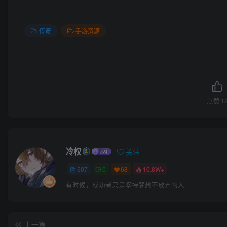
传奇
手游资源
点赞
1
冷权
关注
507
0
68
10.8W+
有时候，成功者只是坚持梦想不放弃的人
上一篇