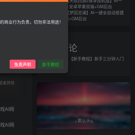
MT3换皮MH【天巡西游2尊享挂机版】AI一
导致问题自
键全自动搭建+安卓苹果双端+GM后台
《易云服务
MT3换皮MH【梦回沧澜】AI一键全自动搭建
+安卓苹果双端+GM后台
的商业行为负责，切勿非法用途！
近期评论
益群网
发表在
【新手教程】新手三分钟入门
录购买
免责声明
新手教程
AI全自动搭建
或者其他