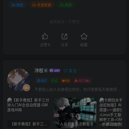
回合
手游资源
西游
喜欢就点一下赞吧
点赞
8
分享
收藏
冷权
关注
507
0
68
10.7W+
不要担心别人会做得比你好。你只需要每天都做得比前一天好就可以了
【新手教程】新手三分钟入门AI全自动搭建
个人会员无限次数发卡