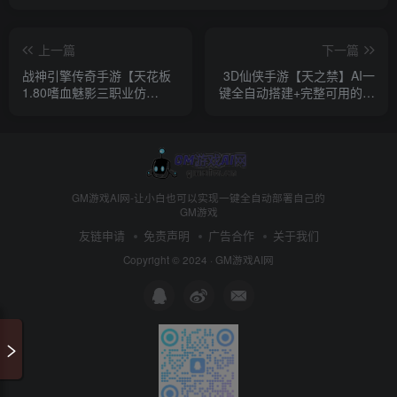
上一篇
下一篇
战神引擎传奇手游【天花板
3D仙侠手游【天之禁】AI一
1.80嗜血魅影三职业仿
键全自动搭建+完整可用的充
996UI免授权版】AI一键全自
值加邮件CDK授权后台+运营
动搭建+最新整理WIN系特色
后台
服务端+安卓苹果双端+GM
后台+详细搭建教程
GM游戏AI网-让小白也可以实现一键全自动部署自己的
GM游戏
友链申请
免责声明
广告合作
关于我们
Copyright © 2024 ·
GM游戏AI网