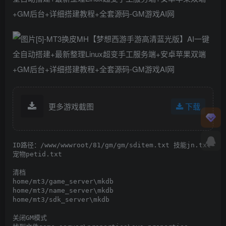
更多游戏截图
下载
ID路径：/www/wwwroot/81/gm/gm/sditem.txt 技能jn.txt 
宠物petid.txt

清档

home/mt3/game_server\mkdb

home/mt3/name_server\mkdb

home/mt3/sdk_server\mkdb

关闭GM模式
