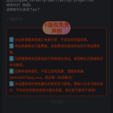
找到文件game_server\properties\sys.properties

修改56行 改成0

这样就可以关闭了gm了
©
版权声明
©版权免责
声明
1
本站资源都来自网上免费分享，不涉及任何盗窃等。
2
本站资源售价只是赞助，收取费用仅维持本站的日常运营所
需。
3
若您需要商业运营或用于其他商业活动，请您购买正版授权并
合法使用。
4
如果本站有侵犯、不妥之处的资源，请联系邮箱：
2834439487@qq.com。将会第一时间解决！
5
本站提供的所有资源仅供参考学习使用，帮助小白学习相关技
术，不存在任何商业目的与商业用途，请大家不要用于商用！
THE END