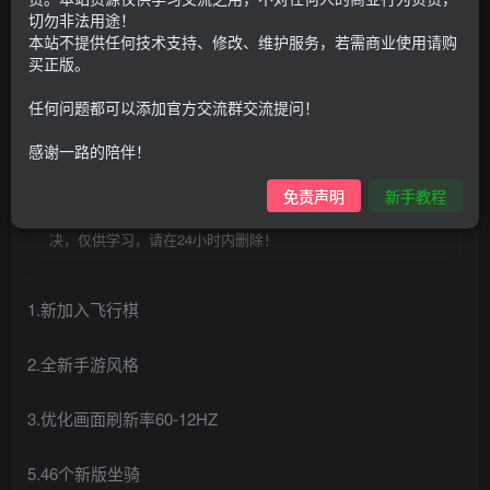
100
G币
G币
切勿非法用途！
本站不提供任何技术支持、修改、维护服务，若需商业使用请购
9.9
免费
个人会员
G币
至尊会员
买正版。
登录购买
任何问题都可以添加官方交流群交流提问！
购买前请先看完新手教程,未认真看完一切问题自行解决
感谢一路的陪伴！
点击查看
仅支持云服务器搭建，适用于小白快速搭建，只能确保安卓正
免责声明
新手教程
常进入游戏和后台使用，如有苹果请自测，游戏多少自带一些
bug，若后面因为bug或者其他原因导致游戏无法进入请自行解
决，仅供学习，请在24小时内删除！
1.新加入飞行棋
2.全新手游风格
3.优化画面刷新率60-12HZ
5.46个新版坐骑