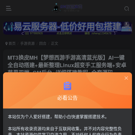
首页
手游资源
回合
正文
MT3换皮MH【梦想西游手游高清蓝光版】AI一键
全自动搭建+最新整理Linux超变手工服务端+安卓
苹果双端+GM后台+详细搭建教程+全套源码
冷权
关注
2年前更新
必看公告
126
8
付费资源
梦幻西游46
本站仅为个人爱好搭建，帮助小白快速掌握搭建技术。
此内容为付费资源，请付费后查看
本站所有收录资源均来自于互联网收集，并不对内容完整性负
30
限时特惠
责。本站资源仅供学习交流之用，不对任何人的商业行为负责，