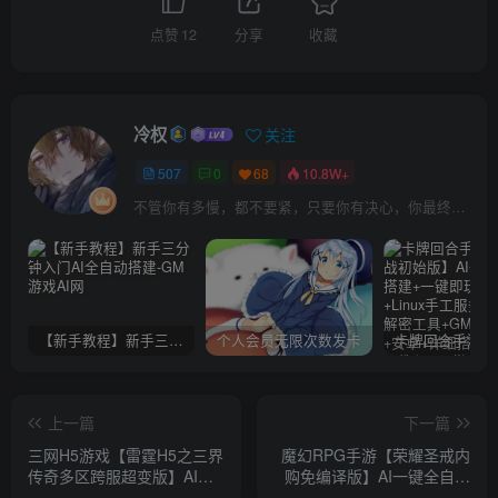
点赞
12
分享
收藏
冷权
关注
507
0
68
10.8W+
不管你有多慢，都不要紧，只要你有决心，你最终都会到达想去的地方
【新手教程】新手三分钟入门AI全自动搭建
个人会员无限次数发卡
上一篇
下一篇
三网H5游戏【雷霆H5之三界
魔幻RPG手游【荣耀圣戒内
传奇多区跨服超变版】AI一
购免编译版】AI一键全自动
键全自动搭建+Linux手工服
搭建+Win一键服务端+安卓