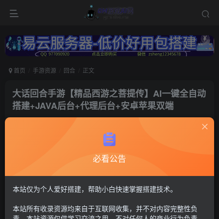
首页
手游资源
回合
正文
大话回合手游【精品西游之菩提传】AI一键全自动
搭建+JAVA后台+代理后台+安卓苹果双端
冷权
关注
1年前更新
325
12
必看公告
付费资源
大话西游35
多功能后台+安卓苹果双端
本站仅为个人爱好搭建，帮助小白快速掌握搭建技术。
30
限时特惠
本站所有收录资源均来自于互联网收集，并不对内容完整性负
100
G币
G币
责。本站资源仅供学习交流之用，不对任何人的商业行为负责，