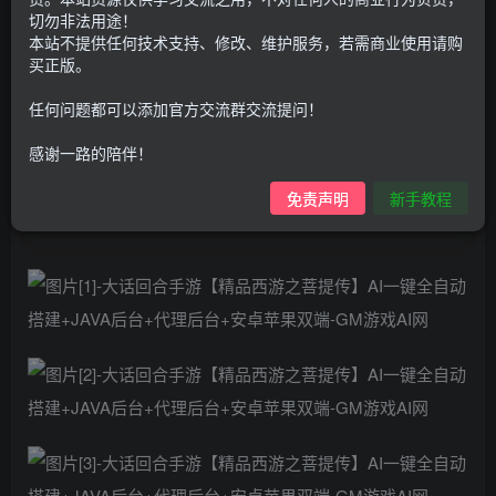
9.9
免费
切勿非法用途！
个人会员
G币
至尊会员
本站不提供任何技术支持、修改、维护服务，若需商业使用请购
买正版。
登录购买
任何问题都可以添加官方交流群交流提问！
购买前请先看完新手教程,未认真看完一切问题自行解决
点击查看
感谢一路的陪伴！
仅支持云服务器搭建，适用于小白快速搭建，只能确保安卓正
常进入游戏和后台使用，如有苹果请自测，游戏多少自带一些
bug，若后面因为bug或者其他原因导致游戏无法进入请自行解
免责声明
新手教程
决，仅供学习，请在24小时内删除！