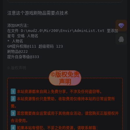
注意这个游戏刷物品需要点技术
添加GM方法：

在文件 D:\mud2.0\Mir200\Envir\AdminList.txt 里添加

星号 空格 人物名

* 人物名

GM提升权限@111 超级密码 123

刷物品@222

提升自身等级@333
©
版权声明
©版权免责
声明
1
本站资源都来自网上免费分享，不涉及任何盗窃等。
2
本站资源售价只是赞助，收取费用仅维持本站的日常运营所
需。
3
若您需要商业运营或用于其他商业活动，请您购买正版授权并
合法使用。
4
如果本站有侵犯、不妥之处的资源，请联系邮箱：