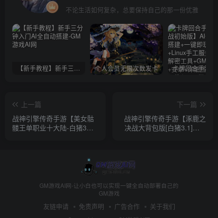
不论生活如何复杂，总要保持自己的那一份优雅
【新手教程】新手三分钟入门AI全自动搭建
个人会员无限次数发卡
上一篇
下一篇
战神引擎传奇手游【美女骷
战神引擎传奇手游【涿鹿之
髅王单职业十大陆-白猪3】
决战大背包版[白猪3.1]】AI
AI一键全自动搭建+Win系特
一键全自动搭建+Win一键服
色服务端+安卓苹果双端
务端+GM授权后台+安卓苹
+GM授权后台+详细搭建教
果双端+详细搭建教程+视频
程
教程
GM游戏AI网-让小白也可以实现一键全自动部署自己的
GM游戏
友链申请
免责声明
广告合作
关于我们