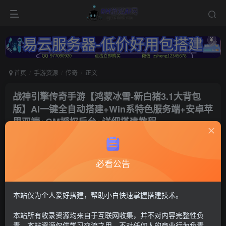
首页
手游资源
传奇
正文
战神引擎传奇手游【鸿蒙冰雪-新白猪3.1大背包
版】AI一键全自动搭建+Win系特色服务端+安卓苹
果双端+GM授权后台+详细搭建教程
冷权
关注
1年前更新
必看公告
120
7
付费资源
战神传奇78
本站仅为个人爱好搭建，帮助小白快速掌握搭建技术。
GM后台+安卓苹果双端
本站所有收录资源均来自于互联网收集，并不对内容完整性负
30
限时特惠
责。本站资源仅供学习交流之用，不对任何人的商业行为负责，