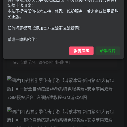
100
G币
G币
切勿非法用途！
本站不提供任何技术支持、修改、维护服务，若需商业使用请购
9.9
免费
个人会员
G币
至尊会员
买正版。
登录购买
任何问题都可以添加官方交流群交流提问！
购买前请先看完新手教程,未认真看完一切问题自行解决
感谢一路的陪伴！
点击查看
仅支持云服务器搭建，适用于小白快速搭建，只能确保安卓正
免责声明
新手教程
常进入游戏和后台使用，如有苹果请自测，游戏多少自带一些
bug，若后面因为bug或者其他原因导致游戏无法进入请自行解
决，仅供学习，请在24小时内删除！