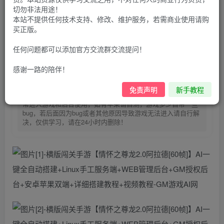
30
切勿非法用途！
限时特惠
100
G币
G币
本站不提供任何技术支持、修改、维护服务，若需商业使用请购
买正版。
9.9
免费
个人会员
G币
至尊会员
任何问题都可以添加官方交流群交流提问！
登录购买
感谢一路的陪伴！
购买前请先看完新手教程,未认真看完一切问题自行解决
点击查看
免责声明
新手教程
仅支持云服务器搭建，适用于小白快速搭建，只能确保安卓正
常进入游戏和后台使用，如有苹果请自测，游戏多少自带一些
bug，若后面因为bug或者其他原因导致游戏无法进入请自行解
决，仅供学习，请在24小时内删除！