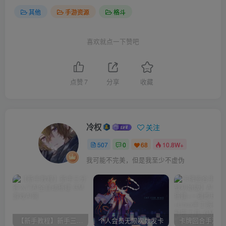
其他
手游资源
格斗
喜欢就点一下赞吧
点赞
7
分享
收藏
冷权
关注
507
0
68
10.8W+
我可能不完美，但是我至少不虚伪
【新手教程】新手三分钟入门AI全自动搭建
个人会员无限次数发卡