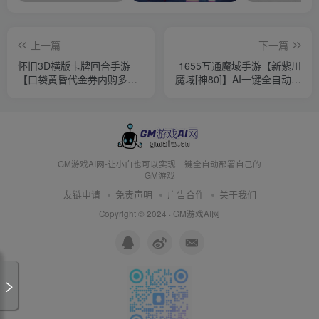
上一篇
下一篇
怀旧3D横版卡牌回合手游
1655互通魔域手游【新紫川
【口袋黄昏代金券内购多区
魔域[神80]】AI一键全自动搭
跨服】AI一键全自动搭建
建+Win半手工服务端+GM工
+Linux手工服务端+表格+管
具+PC安卓+详细搭建教程
理后台+代理后台+网页注册
+视频教程
+GM授权后台+安卓苹果双
端+详细搭建教程+视频教程
GM游戏AI网-让小白也可以实现一键全自动部署自己的
GM游戏
友链申请
免责声明
广告合作
关于我们
Copyright © 2024 ·
GM游戏AI网