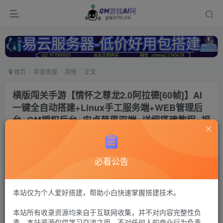
首页
手游资源
其他
正文
横版闯关手游【情怀之尊龙2.0阿拉德[60帧]】AI
一键全自动搭建+Linux手工服务端+WEB管理后
台+GM授权后台+安卓苹果双端+详细搭建教程+视
频教程
冷权
关注
必看公告
1年前更新
320
7
付费资源
本站仅为个人爱好搭建，帮助小白快速掌握搭建技术。
阿拉德之怒49
本站所有收录资源均来自于互联网收集，并不对内容完整性负
运营后台+安卓苹果双端（苹果缺表）
责。本站资源仅供学习交流之用，不对任何人的商业行为负责，