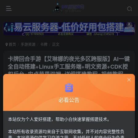
首页
手游资源
卡牌
正文
卡牌回合手游【艾琳娜的夜光多区跨服版】AI一键
全自动搭建+Linux手工服务端+明文资源+CDK授
权后台+安卓苹果双端+详细搭建教程+视频教程
冷权
关注
1年前更新
必看公告
143
7
付费资源
二次元卡牌41
本站仅为个人爱好搭建，帮助小白快速掌握搭建技术。
此内容为付费资源，请付费后查看
本站所有收录资源均来自于互联网收集，并不对内容完整性负
30
限时特惠
责。本站资源仅供学习交流之用，不对任何人的商业行为负责，