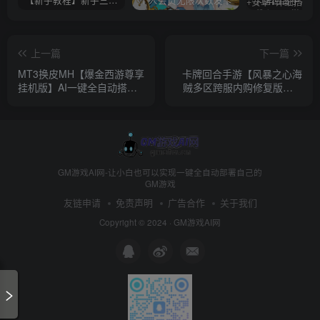
【新手教程】新手三分钟入门AI全自动搭建
个人会员无限次数发卡
上一篇
下一篇
MT3换皮MH【爆金西游尊享
卡牌回合手游【风暴之心海
挂机版】AI一键全自动搭建
贼多区跨服内购修复版】AI
+Linux手工服务端+源码+管
一键全自动搭建+Linux手工
理后台+安卓苹果双端+详细
服务端+CDK授权后台+全物
搭建教程+视频教程
品ID+安卓苹果双端+详细搭
建教程+视频教程
GM游戏AI网-让小白也可以实现一键全自动部署自己的
GM游戏
友链申请
免责声明
广告合作
关于我们
Copyright © 2024 ·
GM游戏AI网