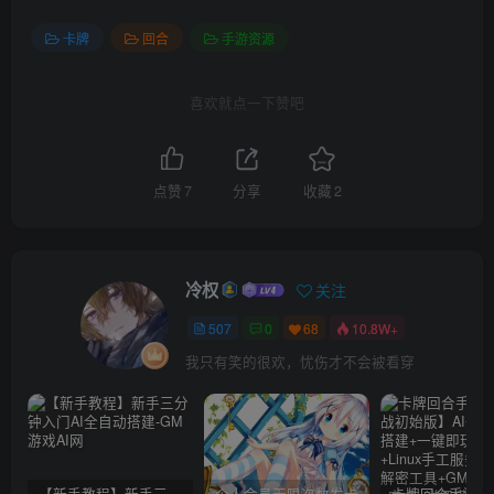
卡牌
回合
手游资源
喜欢就点一下赞吧
点赞
7
分享
收藏
2
冷权
关注
507
0
68
10.8W+
我只有笑的很欢，忧伤才不会被看穿