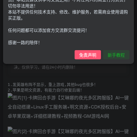
100
G币
G币
切勿非法用途！
本站不提供任何技术支持、修改、维护服务，若需商业使用请购
9.9
免费
个人会员
G币
至尊会员
买正版。
登录购买
任何问题都可以添加官方交流群交流提问！
购买前请先看完新手教程,未认真看完一切问题自行解决
感谢一路的陪伴！
点击查看
仅支持云服务器搭建，适用于小白快速搭建，只能确保安卓正
免责声明
新手教程
常进入游戏和后台使用，如有苹果请自测，游戏多少自带一些
bug，若后面因为bug或者其他原因导致游戏无法进入请自行解
决，仅供学习，请在24小时内删除！
1.发英雄布阵不显示，重上游戏,其他bug也很多！
2.苹果是明文资源，有能力自行修复后端！