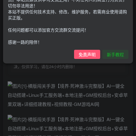
100
G币
G币
切勿非法用途！
本站不提供任何技术支持、修改、维护服务，若需商业使用请购
9.9
免费
个人会员
G币
至尊会员
买正版。
登录购买
任何问题都可以添加官方交流群交流提问！
购买前请先看完新手教程,未认真看完一切问题自行解决
感谢一路的陪伴！
点击查看
仅支持云服务器搭建，适用于小白快速搭建，只能确保安卓正
免责声明
新手教程
常进入游戏和后台使用，如有苹果请自测，游戏多少自带一些
bug，若后面因为bug或者其他原因导致游戏无法进入请自行解
决，仅供学习，请在24小时内删除！