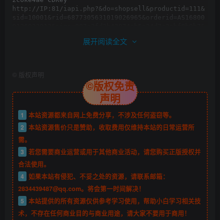
http://IP:81/iapi.php?&do=shopsell&productid=111&
sid=10001&rid=6877305631019026965&orderid=AS16800
9136923912&sign=887a2fd3b43874ab5e24d7c2abf8b9b7&
goods=40190,20,\u6a59\u8272\u523b\u5370\u81ea\u90
展开阅读全文
09\u5b9d\u7bb1 直购道具礼包

http://IP:81/iapi.php?&do=getrolebyname&account=9
527777&rolename=9527&sid=10001 查询角色ID

http://IP:81/iapi.php?&do=getrolebyname&account=9
©
版权声明
527777&rolename=9527&sid=10001 查询角色ID
©版权免责
声明
1
本站资源都来自网上免费分享，不涉及任何盗窃等。
2
本站资源售价只是赞助，收取费用仅维持本站的日常运营所
需。
3
若您需要商业运营或用于其他商业活动，请您购买正版授权并
合法使用。
4
如果本站有侵犯、不妥之处的资源，请联系邮箱：
2834439487@qq.com。将会第一时间解决！
5
本站提供的所有资源仅供参考学习使用，帮助小白学习相关技
术，不存在任何商业目的与商业用途，请大家不要用于商用！