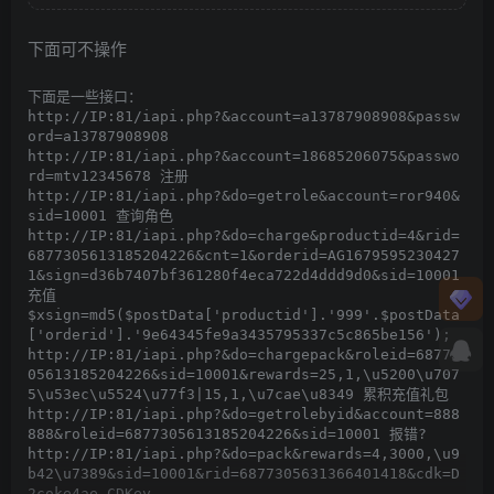
下面可不操作
下面是一些接口：

http://IP:81/iapi.php?&account=a13787908908&passw
ord=a13787908908

http://IP:81/iapi.php?&account=18685206075&passwo
rd=mtv12345678 注册

http://IP:81/iapi.php?&do=getrole&account=ror940&
sid=10001 查询角色

http://IP:81/iapi.php?&do=charge&productid=4&rid=
6877305613185204226&cnt=1&orderid=AG1679595230427
1&sign=d36b7407bf361280f4eca722d4ddd9d0&sid=10001 
充值

$xsign=md5($postData['productid'].'999'.$postData
['orderid'].'9e64345fe9a3435795337c5c865be156');

http://IP:81/iapi.php?&do=chargepack&roleid=68773
05613185204226&sid=10001&rewards=25,1,\u5200\u707
5\u53ec\u5524\u77f3|15,1,\u7cae\u8349 累积充值礼包

http://IP:81/iapi.php?&do=getrolebyid&account=888
888&roleid=6877305613185204226&sid=10001 报错?

http://IP:81/iapi.php?&do=pack&rewards=4,3000,\u9
b42\u7389&sid=10001&rid=6877305631366401418&cdk=D
2coke4ae CDKey
