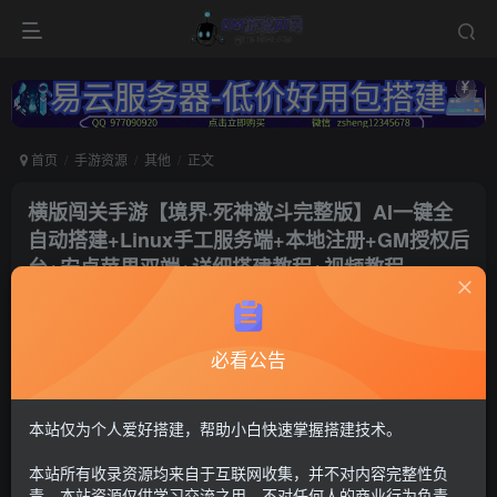
首页
手游资源
其他
正文
横版闯关手游【境界·死神激斗完整版】AI一键全
自动搭建+Linux手工服务端+本地注册+GM授权后
台+安卓苹果双端+详细搭建教程+视频教程
冷权
关注
1年前更新
必看公告
207
15
付费资源
死神激斗
本站仅为个人爱好搭建，帮助小白快速掌握搭建技术。
GM后台+安卓苹果双端（苹果未测试）
本站所有收录资源均来自于互联网收集，并不对内容完整性负
30
限时特惠
责。本站资源仅供学习交流之用，不对任何人的商业行为负责，