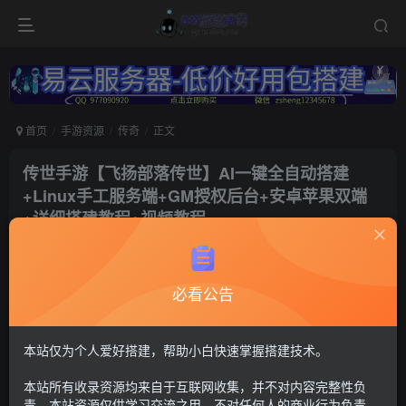
首页
手游资源
传奇
正文
传世手游【飞扬部落传世】AI一键全自动搭建
+Linux手工服务端+GM授权后台+安卓苹果双端
+详细搭建教程+视频教程
冷权
关注
1年前更新
必看公告
116
15
付费资源
传奇世界8
本站仅为个人爱好搭建，帮助小白快速掌握搭建技术。
GM授权后台+安卓苹果双端
本站所有收录资源均来自于互联网收集，并不对内容完整性负
30
限时特惠
责。本站资源仅供学习交流之用，不对任何人的商业行为负责，