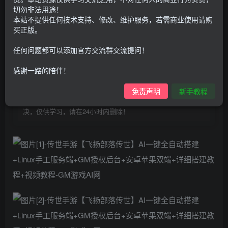
100
G币
G币
切勿非法用途！
本站不提供任何技术支持、修改、维护服务，若需商业使用请购
9.9
免费
个人会员
G币
至尊会员
买正版。
登录购买
任何问题都可以添加官方交流群交流提问！
购买前请先看完新手教程,未认真看完一切问题自行解决
感谢一路的陪伴！
点击查看
仅支持云服务器搭建，适用于小白快速搭建，只能确保安卓正
免责声明
新手教程
常进入游戏和后台使用，如有苹果请自测，游戏多少自带一些
bug，若后面因为bug或者其他原因导致游戏无法进入请自行解
决，仅供学习，请在24小时内删除！