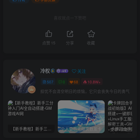
喜欢就点一下赞吧
点赞
15
分享
收藏
冷权
关注
507
0
68
10.8W+
担忧不会清空明日的烦恼，它只会丧失今日的勇气
【新手教程】新手三分钟入门AI全自动搭建
个人会员无限次数发卡