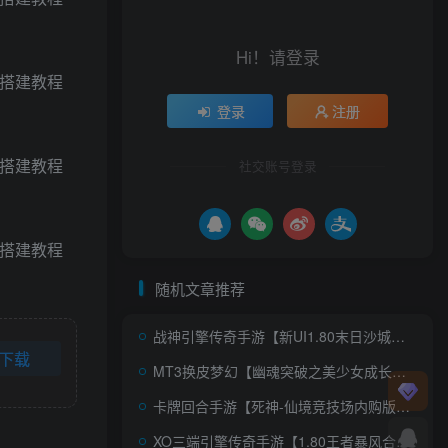
Hi！请登录
登录
注册
社交账号登录
随机文章推荐
战神引擎传奇手游【新UI1.80末日沙城三职业修复版】AI一键全自动搭建+Win一键服务端+GM授权后台+安卓苹果双端+详细搭建教程+视频教程
下载
MT3换皮梦幻【幽魂突破之美少女成长记尊享挂机版】AI一键全自动搭建+Linux手工服务端+源码+新管理后台+安卓苹果双端+详细搭建教程+视频教程
卡牌回合手游【死神-仙境竞技场内购版】AI一键全自动搭建+Linux手工服务端+多区跨服+全物品ID+CDK授权后台+安卓+详细搭建教程+视频教程
XO三端引擎传奇手游【1.80王者暴风合击】AI一键全自动搭建+Win系服务端+PC安卓苹果三端+加密工具+详细搭建教程