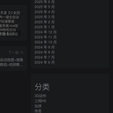
2025 年 6 月
2025 年 5 月
2025 年 4 月
2025 年 3 月
2025 年 2 月
2025 年 1 月
2024 年 12 月
卡牌回合手游【少女回战初始版】AI一键全自动搭建+一键即玩镜像端+Linux手工服务端+lua加解密工具+GM授权后台+安卓+详细搭建教程+视频教程
三网H5游戏【奇迹H5之斗罗超变多区跨服平台币内购版】最新整理单机一键即玩镜像端+Linux手工服务端+简易安卓APP+新版GM平台币授权后台+详细搭建教程
横版闯关手游【韩版DNF80二觉黑龙团本组队修复版】AI一键全自动搭建+一键即玩镜像端+Linux手工端+安卓苹果(没有测试)+GM授权后台+CDK授权后台+详细搭建教程+视频教程
2024 年 11 月
2024 年 10 月
2024 年 9 月
2024 年 8 月
下一篇
2024 年 7 月
全自动搭建+镜像
2024 年 6 月
建教程+视频教程
+源码
分类
3D动作
三网H5
仙侠
传奇