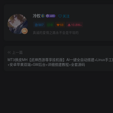
冷权
关注
507
0
68
10.8W+
真诚的爱情之路永不会是平坦的
上一篇
MT3换皮MH【武神西游尊享挂机版】AI一键全自动搭建+Linux手
+安卓苹果双端+GM后台+详细搭建教程+全套源码