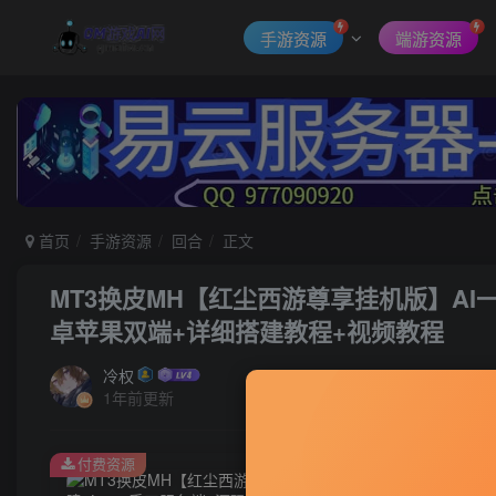
手游资源
端游资源
首页
手游资源
回合
正文
MT3换皮MH【红尘西游尊享挂机版】AI一
卓苹果双端+详细搭建教程+视频教程
冷权
1年前更新
付费资源