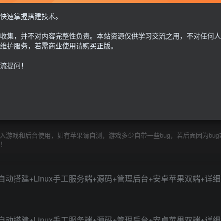
MT3换皮+管理后台+安卓苹果双端
快速掌握搭建技术。
30
收集，并不对内容完整性负责。本站资源仅供学习交流之用，不对任何人
限时特惠
100
G币
G币
维护服务，若需商业使用请购买正版。
流提问！
免费
个人会员
至尊会员
9.9
G币
登
游戏和后台使用，如有苹果请自测，游戏多少自带一些bug，若后面因为bug
除！