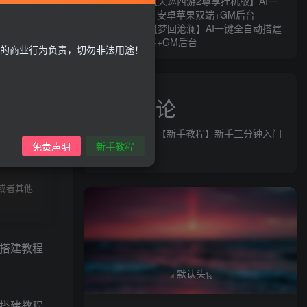
MT3换皮MH【天巡西游2尊享挂机版】AI一
键全自动搭建+安卓苹果双端+GM后台
MT3换皮MH【梦回沧澜】AI一键全自动搭建
+安卓苹果双端+GM后台
的商业行为负责，切勿非法用途！
近期评论
益群网
发表在
【新手教程】新手三分钟入门
录购买
免责声明
新手教程
AI全自动搭建
或者其他