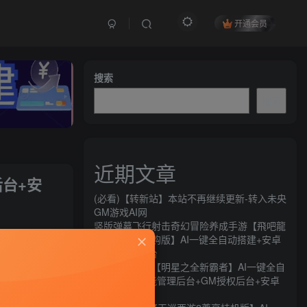
开通会员
搜索
搜索
近期文章
后台+安
(必看)【转新站】本站不再继续更新-转入未央
GM游戏AI网
竖版弹幕飞行射击奇幻冒险养成手游【飛吧龍
关注
騎士代金券内购版】AI一键全自动搭建+安卓
+CDK授权后台
149
9
横版闯关手游【明星之全新霸者】AI一键全自
动搭建+全功能管理后台+GM授权后台+安卓
苹果双端