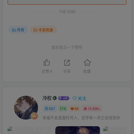
THE END
传奇
手游资源
喜欢就点一下赞吧
点赞
9
分享
收藏
冷权
关注
507
0
68
10.8W+
幸福不会遗漏任何人，迟早有一天它会找到你