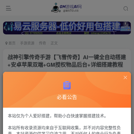
首页
手游资源
传奇
正文
战神引擎传奇手游【飞雪传奇】AI一键全自动搭建
+安卓苹果双端+GM授权物品后台+详细搭建教程
冷权
关注
1年前更新
129
9
必看公告
付费资源
战神传奇86
GM后台+安卓苹果双端
本站仅为个人爱好搭建，帮助小白快速掌握搭建技术。
30
限时特惠
本站所有收录资源均来自于互联网收集，并不对内容完整性负
100
G币
G币
责。本站资源仅供学习交流之用，不对任何人的商业行为负责，