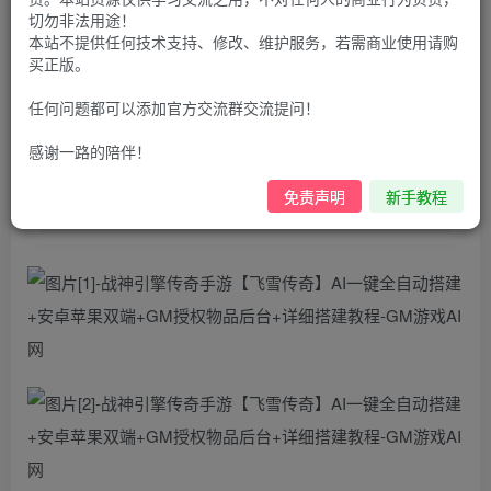
9.9
免费
切勿非法用途！
个人会员
G币
至尊会员
本站不提供任何技术支持、修改、维护服务，若需商业使用请购
买正版。
登录购买
任何问题都可以添加官方交流群交流提问！
购买前请先看完新手教程,未认真看完一切问题自行解决
点击查看
感谢一路的陪伴！
仅支持云服务器搭建，适用于小白快速搭建，只能确保安卓正
常进入游戏和后台使用，如有苹果请自测，游戏多少自带一些
bug，若后面因为bug或者其他原因导致游戏无法进入请自行解
免责声明
新手教程
决，仅供学习，请在24小时内删除！