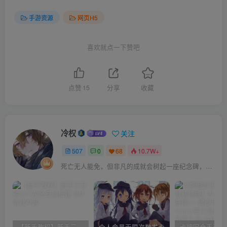
手游资源
网页H5
喜欢就点一下赞吧
点赞
15
分享
收藏
冷权
关注
507
0
68
10.7W+
死亡无人能免，但非凡的成就会树起一座纪念碑，它将一直立到太阳冷却之时