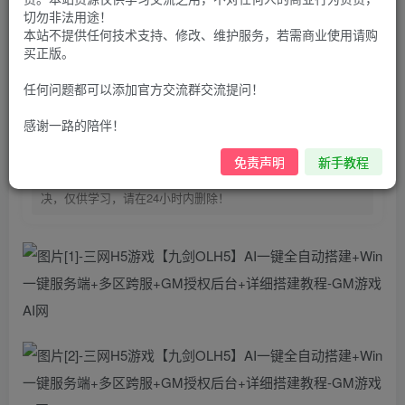
100
G币
G币
切勿非法用途！
本站不提供任何技术支持、修改、维护服务，若需商业使用请购
9.9
免费
个人会员
G币
至尊会员
买正版。
登录购买
任何问题都可以添加官方交流群交流提问！
购买前请先看完新手教程,未认真看完一切问题自行解决
感谢一路的陪伴！
点击查看
仅支持云服务器搭建，适用于小白快速搭建，只能确保安卓正
免责声明
新手教程
常进入游戏和后台使用，如有苹果请自测，游戏多少自带一些
bug，若后面因为bug或者其他原因导致游戏无法进入请自行解
决，仅供学习，请在24小时内删除！