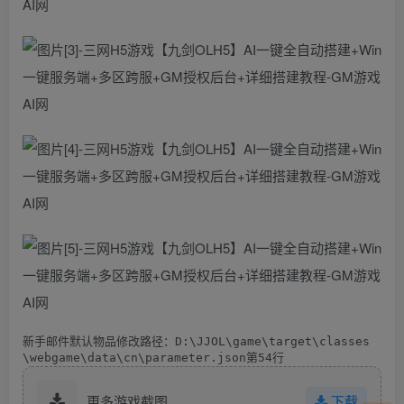
新手邮件默认物品修改路径：D:\JJOL\game\target\classes
\webgame\data\cn\parameter.json第54行
更多游戏截图
下载