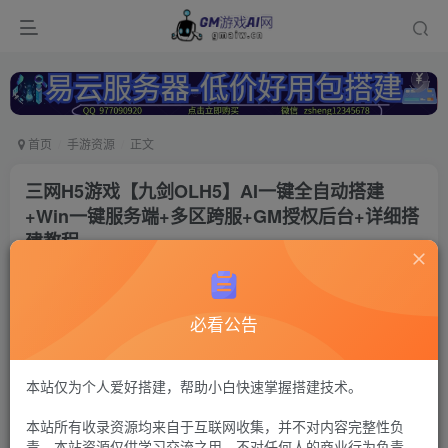
首页
手游资源
正文
三网H5游戏【九剑OLH5】AI一键全自动搭建
+Win一键服务端+多区跨服+GM授权后台+详细搭
建教程
冷权
关注
1年前更新
必看公告
148
15
付费资源
九剑OL2
本站仅为个人爱好搭建，帮助小白快速掌握搭建技术。
h5+GM授权后台+简易安卓
本站所有收录资源均来自于互联网收集，并不对内容完整性负
30
限时特惠
责。本站资源仅供学习交流之用，不对任何人的商业行为负责，