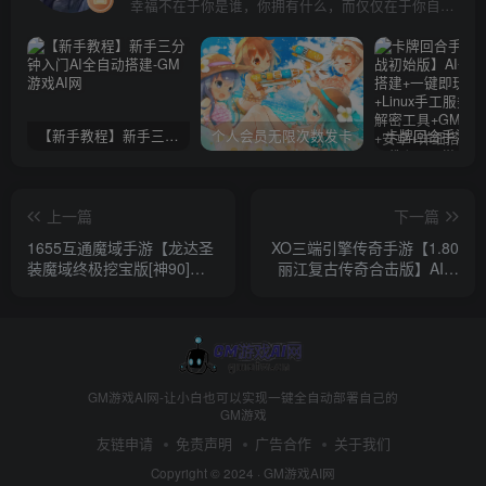
幸福不在于你是谁，你拥有什么，而仅仅在于你自己怎么看待
【新手教程】新手三分钟入门AI全自动搭建
个人会员无限次数发卡
上一篇
下一篇
1655互通魔域手游【龙达圣
XO三端引擎传奇手游【1.80
装魔域终极挖宝版[神90]】AI
丽江复古传奇合击版】AI一
一键全自动搭建+Win半手工
键全自动搭建+Win系服务端
服务端+GM工具+安卓+详细
+PC安卓苹果三端+加密工具
搭建教程+视频教程
+详细搭建教程
GM游戏AI网-让小白也可以实现一键全自动部署自己的
GM游戏
友链申请
免责声明
广告合作
关于我们
Copyright © 2024 ·
GM游戏AI网