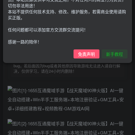
30
限时特惠
切勿非法用途！
100
G币
G币
本站不提供任何技术支持、修改、维护服务，若需商业使用请购
买正版。
9.9
免费
个人会员
G币
至尊会员
任何问题都可以添加官方交流群交流提问！
登录购买
感谢一路的陪伴！
购买前请先看完新手教程,未认真看完一切问题自行解决
点击查看
免责声明
新手教程
仅支持云服务器搭建，适用于小白快速搭建，只能确保安卓正
常进入游戏和后台使用，如有苹果请自测，游戏多少自带一些
bug，若后面因为bug或者其他原因导致游戏无法进入请自行解
决，仅供学习，请在24小时内删除！