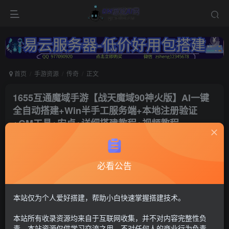
首页
手游资源
传奇
正文
1655互通魔域手游【战天魔域90神火版】AI一键
全自动搭建+Win半手工服务端+本地注册验证
+GM工具+安卓+详细搭建教程+视频教程
冷权
关注
1年前更新
必看公告
180
5
付费资源
魔域11
本站仅为个人爱好搭建，帮助小白快速掌握搭建技术。
GM工具+单安卓+硬盘至少要50G 并且需要大带宽服务器 4G的更
本站所有收录资源均来自于互联网收集，并不对内容完整性负
新包
责。本站资源仅供学习交流之用，不对任何人的商业行为负责，