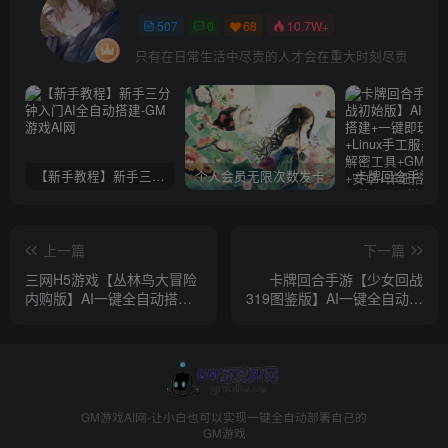
507
0
68
10.7W+
只有在日常生活中尽责的人才会在重大时刻尽责
【新手教程】新手三分钟入门AI全自动搭建
个人会员无限次数发卡
上一篇
下一篇
三网H5游戏【丛林鸟大冒险
卡牌回合手游【少女回战
内购版】AI一键全自动搭建
319图鉴版】AI一键全自动搭
+一键即玩镜像端+Linux手工
建+一键即玩镜像端+Linux手
服务端+简易客户端+CDK授
工服务端+lua加解密工具+网
权后台+内购激活后台+详细
页注册+GM管理后台+GM授
搭建教程
权后台+安卓苹果双端+详细
搭建教程+视频教程
GM游戏AI网-让小白也可以实现一键全自动部署自己的
GM游戏