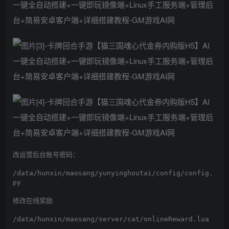
改运营后台账号密码：

/data/hunxin/maosang/yunyinghoutai/config/config.
py

修改在线奖励

/data/hunxin/maosang/server/cat/onlineReward.lua
