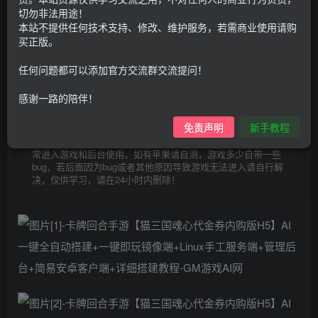
30
切勿非法用途！
限时特惠
本站不提供任何技术支持、修改、维护服务，若需商业使用请购
100
G币
G币
买正版。
9.9
免费
个人会员
G币
至尊会员
任何问题都可以添加官方交流群交流提问！
登录购买
感谢一路的陪伴！
购买前请先看完新手教程,未认真看完一切问题自行解决
免责声明
新手教程
点击查看
仅支持云服务器搭建，适用于小白快速搭建，只能确保安卓正
常进入游戏和后台使用，如有苹果请自测，游戏多少自带一些
bug，若后面因为bug或者其他原因导致游戏无法进入请自行解
决，仅供学习，请在24小时内删除！