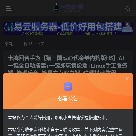
首页
三网H5
正文
卡牌回合手游【猫三国魂心代金券内购版H5】AI
一键全自动搭建+一键即玩镜像端+Linux手工服务
端+管理后台+简易安卓客户端+详细搭建教程
冷权
关注
5个月前更新
必看公告
133
9
付费资源
猫三国5
本站仅为个人爱好搭建，帮助小白快速掌握搭建技术。
运营后台+安卓app+代金券内购【注：搭建出来后进不去游戏联系
本站所有收录资源均来自于互联网收集，并不对内容完整性负
Q群---736021860---GM游戏AI网---管理员《易云服务器-
https://123.yxjs.ltd/cart》。】
责。本站资源仅供学习交流之用，不对任何人的商业行为负责，