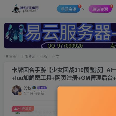
手游资源
端游资源
首页
手游资源
卡牌
正文
卡牌回合手游【少女回战319图鉴版】AI
+lua加解密工具+网页注册+GM管理后
冷权
5个月前更新
付费资源