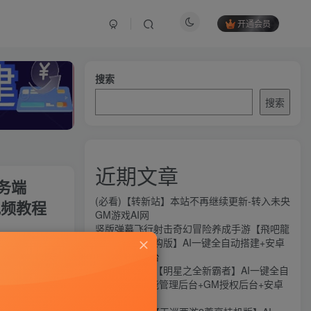
开通会员
搜索
搜索
近期文章
务端
(必看)【转新站】本站不再继续更新-转入未央
视频教程
GM游戏AI网
竖版弹幕飞行射击奇幻冒险养成手游【飛吧龍
关注
騎士代金券内购版】AI一键全自动搭建+安卓
+CDK授权后台
325
6
横版闯关手游【明星之全新霸者】AI一键全自
动搭建+全功能管理后台+GM授权后台+安卓
苹果双端