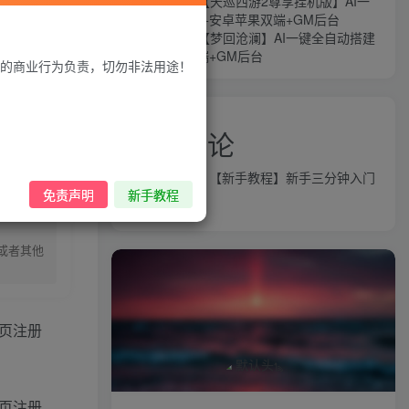
MT3换皮MH【天巡西游2尊享挂机版】AI一
键全自动搭建+安卓苹果双端+GM后台
游戏联系Q
》。】
MT3换皮MH【梦回沧澜】AI一键全自动搭建
+安卓苹果双端+GM后台
的商业行为负责，切勿非法用途！
近期评论
益群网
发表在
【新手教程】新手三分钟入门
录购买
免责声明
新手教程
AI全自动搭建
或者其他