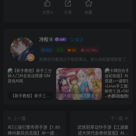
点赞
6
分享
收藏
冷权
关注
507
0
68
10.7W+
如果你为着错过夕阳而哭泣，那么你就要错群星了
【新手教程】新手三分钟入门AI全自动搭建
个人会员无限次数发卡
上一篇
下一篇
XO三端引擎传奇手游【1.80
武侠割草动作手游【江湖墨
神州暴风合击版】AI一键全
迹大侠代金券修复版】AI一