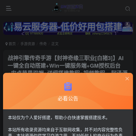
首页
手游资源
传奇
正文
战神引擎传奇手游【封神奇缘三职业[白猪3]】AI
一键全自动搭建+Win一键服务端+GM授权后台
+安卓苹果双端+详细搭建教程+视频教程 – 阿泽源
码网 (lyzwlkj.vip)
冷权
关注
必看公告
1年前更新
121
6
付费资源
本站仅为个人爱好搭建，帮助小白快速掌握搭建技术。
战神传奇75
本站所有收录资源均来自于互联网收集，并不对内容完整性负
GM后台+安卓苹果双端
责。本站资源仅供学习交流之用，不对任何人的商业行为负责，