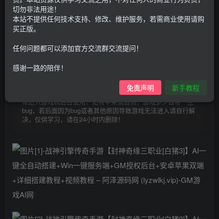
30
切勿非法用途！
限时特惠
100
G币
G币
本站不提供任何技术支持、修改、维护服务，若需商业使用请购
买正版。
9.9
免费
个人会员
G币
至尊会员
任何问题都可以添加官方交流群交流提问！
登录购买
感谢一路的陪伴！
购买前请先看完新手教程,未认真看完一切问题自行解决
点击查看
免责声明
新手教程
仅支持云服务器搭建，适用于小白快速搭建，只能确保安卓正
常进入游戏和后台使用，如有苹果请自测，游戏多少自带一些
bug，若后面因为bug或者其他原因导致游戏无法进入请自行解
决，仅供学习，请在24小时内删除！