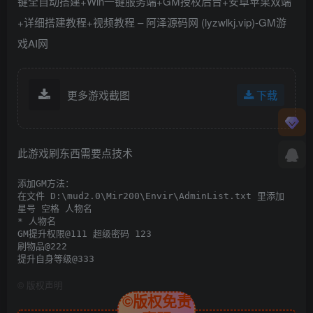
更多游戏截图
下载
此游戏刷东西需要点技术
添加GM方法：

在文件 D:\mud2.0\Mir200\Envir\AdminList.txt 里添加

星号 空格 人物名

* 人物名

GM提升权限@111 超级密码 123

刷物品@222

提升自身等级@333
©
版权声明
©版权免责