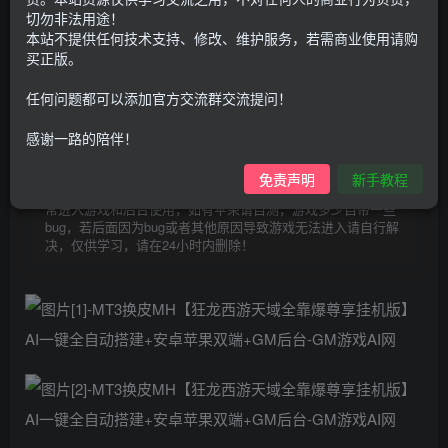
30
切勿非法用途！
限时特惠
100
本站不提供任何技术支持、修改、维护服务，若需商业使用请购
G币
G币
买正版。
9.9
免费
个人会员
G币
至尊会员
任何问题都可以添加官方交流群交流提问！
登录购买
感谢一路的陪伴！
购买前请先看完新手教程,未认真看完一切问题自行解决
点击查看
免责声明
新手教程
仅支持云服务器搭建，适用于小白快速搭建，只能确保安卓正
常进入游戏和后台使用，如有苹果请自测，游戏多少自带一些
bug，若后面因为bug或者其他原因导致游戏无法进入请自行解
决，仅供学习，请在24小时内删除！