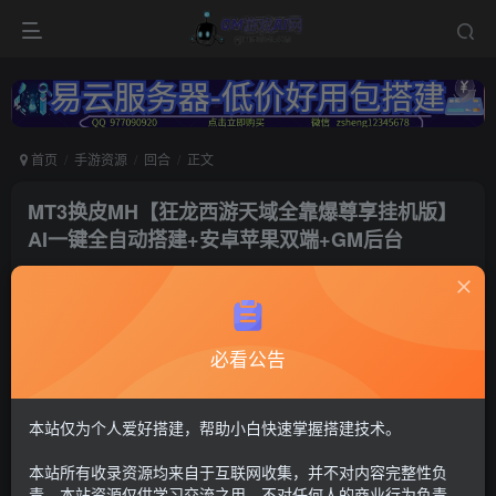
首页
手游资源
回合
正文
MT3换皮MH【狂龙西游天域全靠爆尊享挂机版】
AI一键全自动搭建+安卓苹果双端+GM后台
冷权
关注
2个月前更新
119
9
必看公告
付费资源
梦幻西游102
MT3换皮+安卓苹果双端+管理后台【注：建议用腾讯云或者易云搭
本站仅为个人爱好搭建，帮助小白快速掌握搭建技术。
建，其他服务器的导致问题自行解决，搭建出来后进不去游戏联系
Q群---736021860---GM游戏AI网---管理员《易云服务器-
本站所有收录资源均来自于互联网收集，并不对内容完整性负
https://123.yxjs.ltd/cart》。】
责。本站资源仅供学习交流之用，不对任何人的商业行为负责，