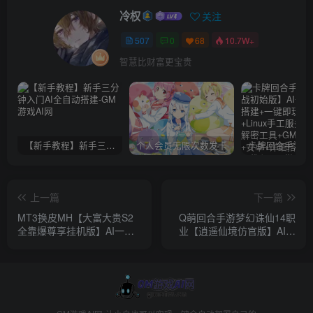
冷权
关注
507
0
68
10.7W+
智慧比财富更宝贵
【新手教程】新手三分钟入门AI全自动搭建
个人会员无限次数发卡
上一篇
下一篇
MT3换皮MH【大富大贵S2
Q萌回合手游梦幻诛仙14职
全靠爆尊享挂机版】AI一键
业【逍遥仙境仿官版】AI一
全自动搭建+安卓苹果双端
键全自动搭建+安卓苹果双端
+GM后台
+GM后台