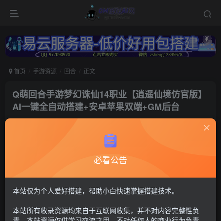
首页
手游资源
回合
正文
Q萌回合手游梦幻诛仙14职业【逍遥仙境仿官版】
AI一键全自动搭建+安卓苹果双端+GM后台
冷权
关注
2个月前更新
184
7
必看公告
付费资源
梦幻诛仙13
安卓苹果双端+多功能GM后台+需要至少8G内存【注：建议用腾讯
本站仅为个人爱好搭建，帮助小白快速掌握搭建技术。
云或者易云搭建，其他服务器的导致问题自行解决，搭建出来后进
不去游戏联系Q群---736021860---GM游戏AI网---管理员《易云服务
本站所有收录资源均来自于互联网收集，并不对内容完整性负
器-https://123.yxjs.ltd/cart》。】
责。本站资源仅供学习交流之用，不对任何人的商业行为负责，