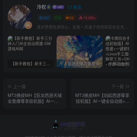
冷权
关注
507
0
68
10.8W+
请对梦想充满信心，总有一天属于你的彩虹会在天空微笑
【新手教程】新手三分钟入门AI全自动搭建
个人会员无限次数发卡
上一篇
下一篇
MT3换皮MH【狂龙西游天域
MT3换皮MH【剑起西游尊享
全靠爆尊享挂机版】AI一键
挂机版】AI一键全自动搭+安
全自动搭建+安卓苹果双端
卓苹果双端+GM后台
+GM后台