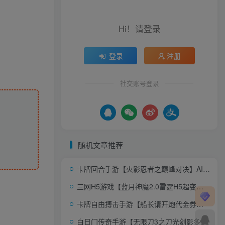
Hi！请登录
登录
注册
社交账号登录
随机文章推荐
卡牌回合手游【火影忍者之巅峰对决】AI一键全自动搭建+一键即玩镜像端+Linux手工服务端+多区跨服+CDK授权后台+全物品ID+安卓苹果双端+详细搭建教程+视频教程
三网H5游戏【蓝月神魔2.0雷霆H5超变多区跨服多功能版】AI一键全自动搭建+一键即玩镜像端+Linux手工服务端+多区跨服+管理后台+GM多功能授权后台+详细搭建教程
卡牌自由搏击手游【船长请开炮代金券内购体验版】AI一键全自动搭建+一键即玩镜像端+Linux手工服务端+安卓+CDK授权后台+详细搭建教程
白日门传奇手游【无限刀3之刀光剑影多区跨服完整版】AI一键全自动搭建+Win一键服务端+本地注册验证+管理后台+GM授权后台+安卓+详细搭建教程+视频教程