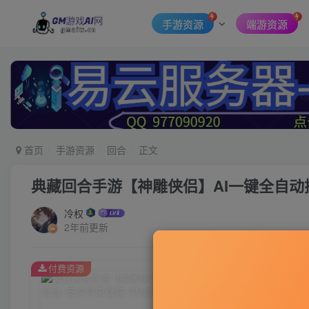
手游资源
端游资源
首页
手游资源
回合
正文
典藏回合手游【神雕侠侣】AI一键全自动
冷权
2年前更新
付费资源