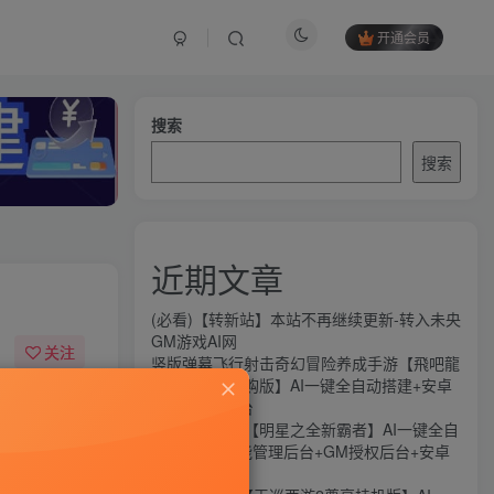
开通会员
搜索
搜索
近期文章
(必看)【转新站】本站不再继续更新-转入未央
GM游戏AI网
关注
竖版弹幕飞行射击奇幻冒险养成手游【飛吧龍
騎士代金券内购版】AI一键全自动搭建+安卓
18
15
+CDK授权后台
横版闯关手游【明星之全新霸者】AI一键全自
动搭建+全功能管理后台+GM授权后台+安卓
苹果双端