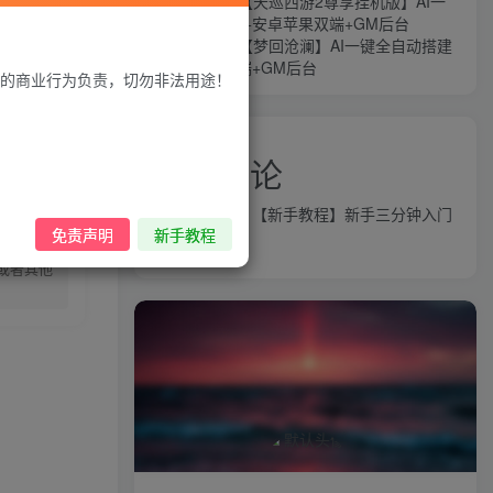
MT3换皮MH【天巡西游2尊享挂机版】AI一
键全自动搭建+安卓苹果双端+GM后台
MT3换皮MH【梦回沧澜】AI一键全自动搭建
+安卓苹果双端+GM后台
的商业行为负责，切勿非法用途！
近期评论
录购买
益群网
发表在
【新手教程】新手三分钟入门
免责声明
新手教程
AI全自动搭建
或者其他