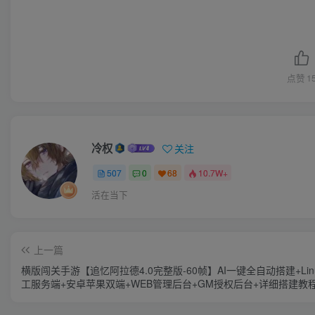
点赞
1
冷权
关注
507
0
68
10.7W+
活在当下
上一篇
横版闯关手游【追忆阿拉德4.0完整版-60帧】AI一键全自动搭建+Lin
工服务端+安卓苹果双端+WEB管理后台+GM授权后台+详细搭建教
套表