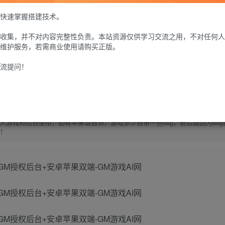
30
快速掌握搭建技术。
限时特惠
100
G币
G币
收集，并不对内容完整性负责。本站资源仅供学习交流之用，不对任何人
维护服务，若需商业使用请购买正版。
免费
个人会员
至尊会员
9.9
G币
流提问！
登
游戏和后台使用，如有苹果请自测，游戏多少自带一些bug，若后面因为bug
除！