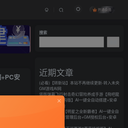
开通会员
搜索
搜索
近期文章
+PC安
(必看)【转新站】本站不再继续更新-转入未央
GM游戏AI网
竖版弹幕飞行射击奇幻冒险养成手游【飛吧龍
关注
騎士代金券内购版】AI一键全自动搭建+安卓
+CDK授权后台
61
14
横版闯关手游【明星之全新霸者】AI一键全自
动搭建+全功能管理后台+GM授权后台+安卓
苹果双端