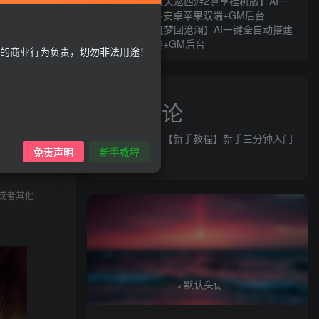
MT3换皮MH【天巡西游2尊享挂机版】AI一
键全自动搭建+安卓苹果双端+GM后台
MT3换皮MH【梦回沧澜】AI一键全自动搭建
+安卓苹果双端+GM后台
的商业行为负责，切勿非法用途！
近期评论
益群网
发表在
【新手教程】新手三分钟入门
录购买
免责声明
新手教程
AI全自动搭建
或者其他