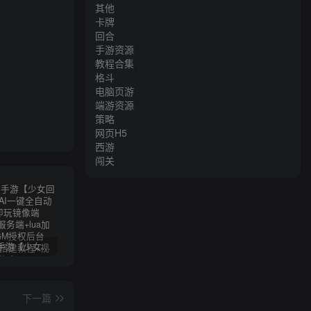
其他
卡牌
回合
手游资源
教程合集
格斗
电脑页游
端游资源
策略
网页H5
西游
闯关
卡牌回合手游【少女回战初始版】AI一键全自动搭建+一键即玩镜像端+Linux手工服务端+lua加解密工具+GM授权后台+安卓+详细搭建教程+视频教程
三网H5游戏【奇迹H5之斗罗超变多区跨服平台币内购版】最新整理单机一键即玩镜像端+Linux手工服务端+简易安卓APP+新版GM平台币授权后台+详细搭建教程
横版闯关手游【韩版DNF80二觉黑龙团本组队修复版】AI一键全自动搭建+一键即玩镜像端+Linux手工端+安卓苹果(没有测试)+GM授权后台+CDK授权后台+详细搭建教程+视频教程
下一篇