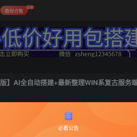
必看
教程合集
版】AI全自动搭建+最新整理WIN系复古服务端
1
必看公告
传奇xo引擎8