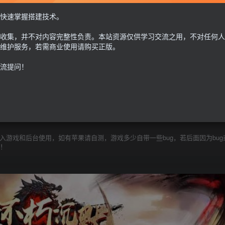
此内容为付费资源，请付费后查看
快速掌握搭建技术。
30
收集，并不对内容完整性负责。本站资源仅供学习交流之用，不对任何人
限时特惠
100
G币
G币
维护服务，若需商业使用请购买正版。
流提问！
免费
个人会员
至尊会员
9.9
G币
登
游戏和后台使用，如有苹果请自测，游戏多少自带一些bug，若后面因为bug
除！