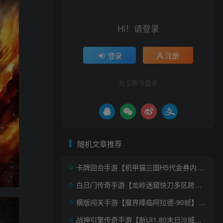
Hi！请登录
登录
注册
社交账号登录
随机文章推荐
卡牌回合手游【机甲猫三国H5代金券内购多区跨服版】AI一键全自动搭建+一键即玩镜像端+Linux手工服务端+管理后台+运维后台+GM授权后台+简易安卓客户端+详细搭建教程+视频教程
白日门传奇手游【龙岭迷窟快刀多区跨服完整版】AI一键全自动搭建+Win一键服务端+全套客户端源码+服务端源码+管理后台+GM授权后台+安卓苹果双端+详细搭建教程+视频教程
横版闯关手游【魔界降临阿拉德-90帧】AI一键全自动搭建+单机一键即玩镜像端+Linux手工服务端+WEB管理后台+GM授权后台+安卓苹果双端+配套表+详细搭建教程
战神引擎传奇手游【新UI1.80末日沙城三职业修复版】AI一键全自动搭建+Win一键服务端+GM授权后台+安卓苹果双端+详细搭建教程+视频教程