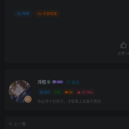
传奇
手游资源
点赞
1
冷权
关注
507
0
68
10.7W+
你必须十分努力，才能看上去毫不费劲
上一篇