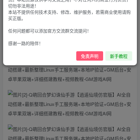
100
G币
G币
切勿非法用途！
本站不提供任何技术支持、修改、维护服务，若需商业使用请购
9.9
免费
个人会员
G币
至尊会员
买正版。
登录购买
任何问题都可以添加官方交流群交流提问！
购买前推荐先查看新手教程哦
感谢一路的陪伴！
免责声明
新手教程