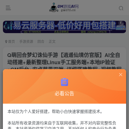
首页
手游资源
回合
正文
Q萌回合梦幻诛仙手游【逍遥仙境仿官版】AI全自
动搭建+最新整理Linux手工服务端+本地IP验证
+GM后台+安卓苹果双端+详细搭建教程+视频教程
冷权
关注
2年前更新
必看公告
203
15
付费资源
梦幻诛仙9
本站仅为个人爱好搭建，帮助小白快速掌握搭建技术。
此内容为付费资源，请付费后查看
本站所有收录资源均来自于互联网收集，并不对内容完整性负
30
限时特惠
责。本站资源仅供学习交流之用，不对任何人的商业行为负责，