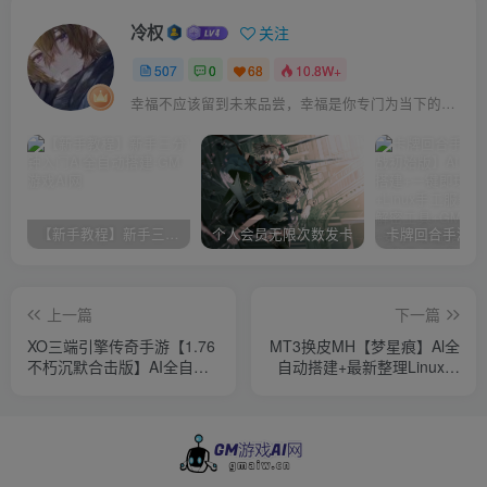
冷权
关注
507
0
68
10.8W+
幸福不应该留到未来品尝，幸福是你专门为当下的自己所准备的
【新手教程】新手三分钟入门AI全自动搭建
个人会员无限次数发卡
上一篇
下一篇
XO三端引擎传奇手游【1.76
MT3换皮MH【梦星痕】Al全
不朽沉默合击版】AI全自动
自动搭建+最新整理Linux手
搭建+最新整理WIN系复古服
工服务端+安卓苹果双端
务端+PC安卓苹果三端+详细
+GM后台+详细搭建教程
搭建教程