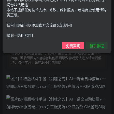
30
切勿非法用途！
限时特惠
100
本站不提供任何技术支持、修改、维护服务，若需商业使用请购
G币
G币
买正版。
9.9
免费
个人会员
G币
至尊会员
任何问题都可以添加官方交流群交流提问！
登录购买
感谢一路的陪伴！
购买前请先看完新手教程,未认真看完一切问题自行解决
点击查看
免责声明
新手教程
仅支持云服务器搭建，适用于小白快速搭建，只能确保安卓正
常进入游戏和后台使用，如有苹果请自测，游戏多少自带一些
bug，若后面因为bug或者其他原因导致游戏无法进入请自行解
决，仅供学习，请在24小时内删除！