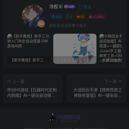
冷权
关注
507
0
68
10.8W+
愿你永远活的像个孩子
【新手教程】新手三分钟入门AI全自动搭建
个人会员无限次数发卡
上一篇
下一篇
怀旧H5游戏【石器时代定制
大话回合手游【缥缈西游之
内购版】AI一键全自动搭建
神族修复版】AI一键全自动
+一键即玩镜像端+linux手工
搭建+Linux手工服务端+加解
服务端+CDK授权内购后台
密工具+管理后台+CDK授权
+福利后台+安卓
后台+安卓苹果双端