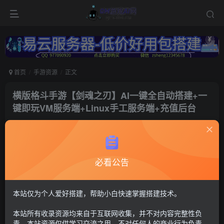
首页
手游资源
正文
横版格斗手游【剑魂之刃】AI一键全自动搭建+一
键即玩VM服务端+Linux手工服务端+充值后台
冷权
关注
4个月前更新
169
6
必看公告
付费资源
剑魂之刃
CDK后台+安卓苹果双端+需要13位以下IP或域名【注：建议用腾讯
本站仅为个人爱好搭建，帮助小白快速掌握搭建技术。
云或者易云搭建，其他服务器的导致问题自行解决，搭建出来后进
不去游戏联系Q群---736021860---GM游戏AI网---管理员《易云服务
本站所有收录资源均来自于互联网收集，并不对内容完整性负
器-https://123.yxjs.ltd/cart》。】
责。本站资源仅供学习交流之用，不对任何人的商业行为负责，