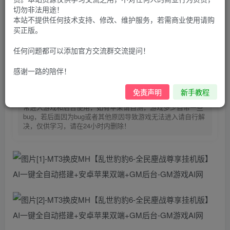
30
切勿非法用途！
限时特惠
100
本站不提供任何技术支持、修改、维护服务，若需商业使用请购
G币
G币
买正版。
9.9
免费
个人会员
G币
至尊会员
任何问题都可以添加官方交流群交流提问！
登录购买
感谢一路的陪伴！
购买前请先看完新手教程,未认真看完一切问题自行解决
点击查看
免责声明
新手教程
仅支持云服务器搭建，适用于小白快速搭建，只能确保安卓正
常进入游戏和后台使用，如有苹果请自测，游戏多少自带一些
bug，若后面因为bug或者其他原因导致游戏无法进入请自行解
决，仅供学习，请在24小时内删除！