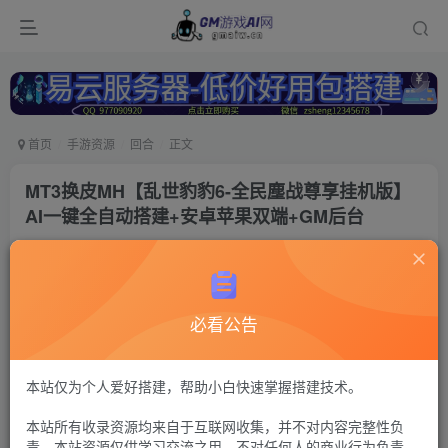
首页
手游资源
回合
正文
MT3换皮MH【乱世豹豹6-全民塵战尊享挂机版】
AI一键全自动搭建+安卓苹果双端+GM后台
冷权
关注
2个月前更新
116
12
必看公告
付费资源
梦幻西游105
MT3换皮+安卓苹果双端+管理后台【注：建议用腾讯云或者易云搭
本站仅为个人爱好搭建，帮助小白快速掌握搭建技术。
建，其他服务器的导致问题自行解决，搭建出来后进不去游戏联系
Q群---736021860---GM游戏AI网---管理员《易云服务器-
本站所有收录资源均来自于互联网收集，并不对内容完整性负
https://123.yxjs.ltd/cart》。】
责。本站资源仅供学习交流之用，不对任何人的商业行为负责，