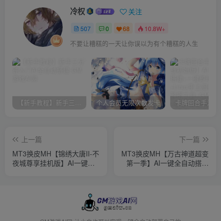
冷权
关注
507
0
68
10.8W+
不要让糟糕的一天让你误以为有个糟糕的人生
【新手教程】新手三分钟入门AI全自动搭建
个人会员无限次数发卡
上一篇
下一篇
MT3换皮MH【锦绣大唐II-不
MT3换皮MH【万古神道超变
夜城尊享挂机版】AI一键全
第一季】AI一键全自动搭建
自动搭建+安卓苹果双端
+安卓苹果双端+GM后台
+GM后台