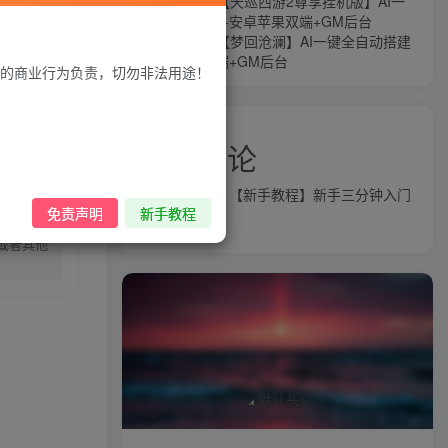
MT3换皮MH【天巡西游2尊享挂机版】AI一
-管理员《易云
键全自动搭建+安卓苹果双端+GM后台
MT3换皮MH【梦回沧澜】AI一键全自动搭建
+安卓苹果双端+GM后台
的商业行为负责，切勿非法用途！
近期评论
录购买
益群网
发表在
【新手教程】新手三分钟入门
免责声明
新手教程
AI全自动搭建
或者其他