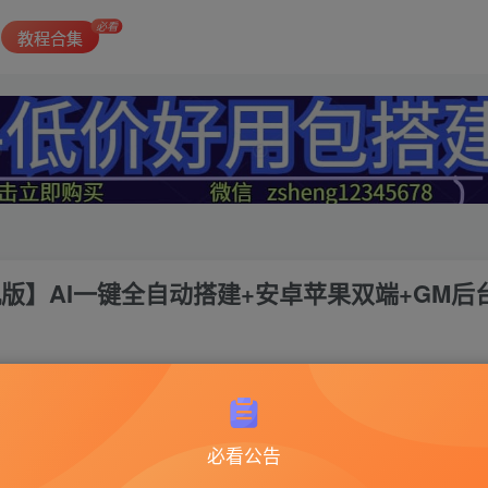
必看
教程合集
机版】AI一键全自动搭建+安卓苹果双端+GM后
1
梦幻西游104
必看公告
MT3换皮+安卓苹果双端+管理后台【注：建议用腾讯云或者易云搭建，其他服