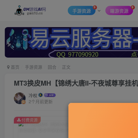
手游资源
端游资源
首页
手游资源
回合
正文
MT3换皮MH【锦绣大唐II-不夜城尊享挂
冷权
2个月前更新
付费资源