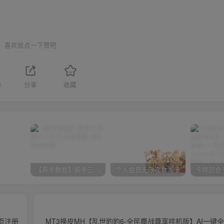
喜欢就点一下赞吧
3
分享
收藏
【新手教程】新手三分钟入门AI全自动搭建
个人会员无限次数发卡
页注册
MT3换皮MH【乱世豹豹6-全民塵战尊享挂机版】AI一键