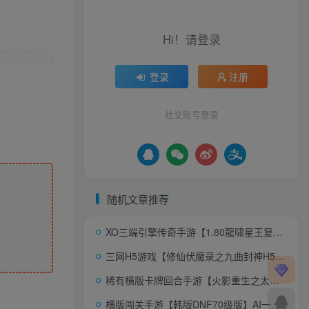
Hi！请登录
登录
注册
下载
社交账号登录
随机文章推荐
XO三端引擎传奇手游【1.80龍啸星王复古合击版】AI一键全自动搭建+Win系服务端+PC安卓苹果三端+加密工具+详细搭建教程
三网H5游戏【修仙伏魔录之九曲封神H5优化版】AI一键全自动搭建+最新整理Linux手工服务端+服务端源码+特权注册+详细搭建教程+视频教程
稀有横版卡牌回合手游【火影重生之太平洋堡垒战】AI一键全自动搭建+最新整理Linux手工服务端+安卓苹果双端+GM授权后台+加解密工具+全套表+详细搭建教程
横版闯关手游【韩版DNF70级版】AI一键全自动搭建+Linux系统手工端+配置工具+GM授权后台+安卓+详细搭建教程+视频教程