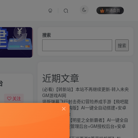
开通会员
搜索
搜索
近期文章
台
(必看)【转新站】本站不再继续更新-转入未央
GM游戏AI网
关注
竖版弹幕飞行射击奇幻冒险养成手游【飛吧龍
騎士代金券内购版】AI一键全自动搭建+安卓
16
13
+CDK授权后台
横版闯关手游【明星之全新霸者】AI一键全自
动搭建+全功能管理后台+GM授权后台+安卓
苹果双端
务器的导致