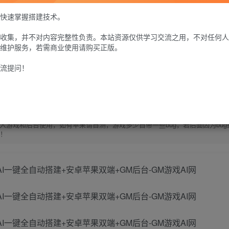
问题自行解决，搭建出来后进不去游戏联系Q群---736021860---GM游戏AI网--
务器-https://123.yxjs.ltd/cart》。】
快速掌握搭建技术。
30
限时特惠
收集，并不对内容完整性负责。本站资源仅供学习交流之用，不对任何人
100
G币
G币
维护服务，若需商业使用请购买正版。
免费
个人会员
至尊会员
9.9
流提问！
G币
登
游戏和后台使用，如有苹果请自测，游戏多少自带一些bug，若后面因为bug
除！