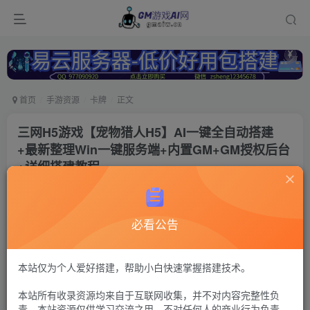
首页
手游资源
卡牌
正文
三网H5游戏【宠物猎人H5】AI一键全自动搭建
+最新整理Win一键服务端+内置GM+GM授权后台
+详细搭建教程
冷权
关注
2年前更新
必看公告
140
12
付费资源
石器时代8
本站仅为个人爱好搭建，帮助小白快速掌握搭建技术。
此内容为付费资源，请付费后查看
本站所有收录资源均来自于互联网收集，并不对内容完整性负
30
限时特惠
责。本站资源仅供学习交流之用，不对任何人的商业行为负责，