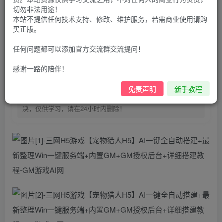
100
G币
G币
切勿非法用途！
本站不提供任何技术支持、修改、维护服务，若需商业使用请购
9.9
免费
个人会员
G币
至尊会员
买正版。
登录购买
任何问题都可以添加官方交流群交流提问！
购买前请先看完新手教程,未认真看完一切问题自行解决
感谢一路的陪伴！
点击查看
仅支持云服务器搭建，适用于小白快速搭建，只能确保安卓正
免责声明
新手教程
常进入游戏和后台使用，如有苹果请自测，游戏多少自带一些
bug，若后面因为bug或者其他原因导致游戏无法进入请自行解
决，仅供学习，请在24小时内删除！