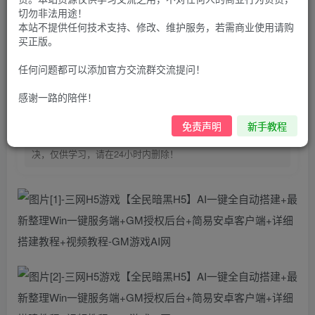
100
G币
G币
切勿非法用途！
本站不提供任何技术支持、修改、维护服务，若需商业使用请购
9.9
免费
个人会员
G币
至尊会员
买正版。
登录购买
任何问题都可以添加官方交流群交流提问！
购买前请先看完新手教程,未认真看完一切问题自行解决
感谢一路的陪伴！
点击查看
仅支持云服务器搭建，适用于小白快速搭建，只能确保安卓正
免责声明
新手教程
常进入游戏和后台使用，如有苹果请自测，游戏多少自带一些
bug，若后面因为bug或者其他原因导致游戏无法进入请自行解
决，仅供学习，请在24小时内删除！