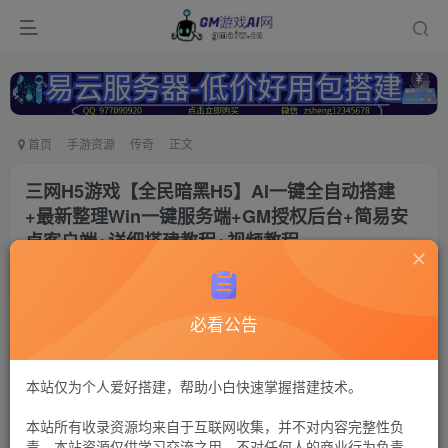
首页
手游资源
传奇
正文
三网H5游戏【全民暗黑H5】AI一键全自动搭建
+最新整理Win一键服务端+GM授权后台+简易安
卓客户端+详细搭建教程+视频教程
冷权
关注
2年前更新
必看公告
135
8
付费资源
全民暗黑
本站仅为个人爱好搭建，帮助小白快速掌握搭建技术。
此内容为付费资源，请付费后查看
本站所有收录资源均来自于互联网收集，并不对内容完整性负
30
限时特惠
责。本站资源仅供学习交流之用，不对任何人的商业行为负责，