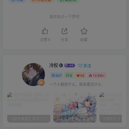
喜欢就点一下赞吧
点赞
8
分享
收藏
冷权
关注
507
0
68
10.8W+
一个人相信什么，就会看见什么
【新手教程】新手三分钟入门AI全自动搭建
个人会员无限次数发卡