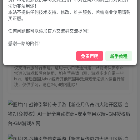
https://123.yxjs.ltd/cart》。】
切勿非法用途！
30
本站不提供任何技术支持、修改、维护服务，若需商业使用请购
限时特惠
买正版。
100
G币
G币
9.9
免费
个人会员
G币
至尊会员
任何问题都可以添加官方交流群交流提问！
登录购买
感谢一路的陪伴！
免责声明
新手教程
购买前请先看完新手教程,未认真看完一切问题自行解决
点击查看
仅支持云服务器搭建，适用于小白快速搭建，只能确保安卓正
常进入游戏和后台使用，如有苹果请自测，游戏多少自带一些
bug，若后面因为bug或者其他原因导致游戏无法进入请自行解
决，仅供学习，请在24小时内删除！