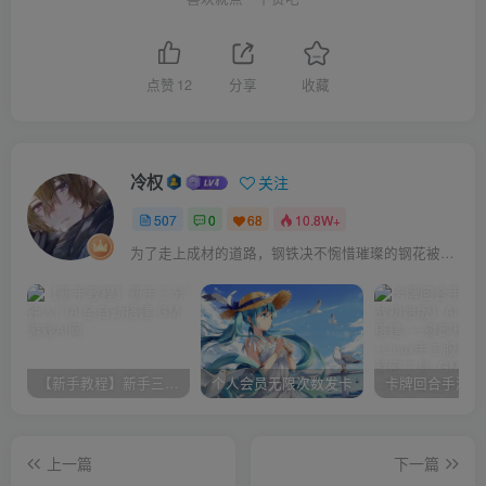
点赞
12
分享
收藏
冷权
关注
507
0
68
10.8W+
为了走上成材的道路，钢铁决不惋惜璀璨的钢花被遗弃
【新手教程】新手三分钟入门AI全自动搭建
个人会员无限次数发卡
上一篇
下一篇