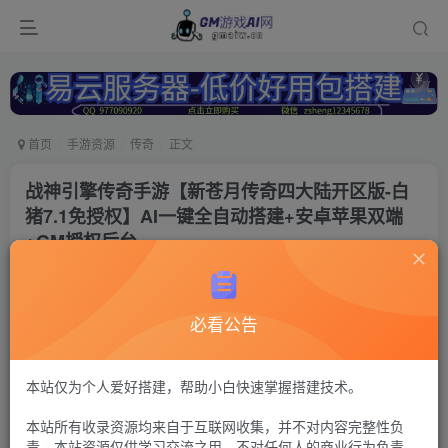
首页
手游资源
传奇
正文
战神引擎传奇手游【新苍月传奇四大陆开区版-白
猪7.1免授权】AI一键全自动搭建+安卓苹果双端
+GM授权后台
冷权
关注
2个月前更新
必看公告
138
12
付费资源
战神传奇126
本站仅为个人爱好搭建，帮助小白快速掌握搭建技术。
GM授权后台+安卓苹果双端【注：建议用腾讯云或者易云搭建，其
本站所有收录资源均来自于互联网收集，并不对内容完整性负
他服务器的导致问题自行解决，搭建出来后进不去游戏联系Q群--
-736021860---GM游戏AI网---管理员《易云服务器-
责。本站资源仅供学习交流之用，不对任何人的商业行为负责，