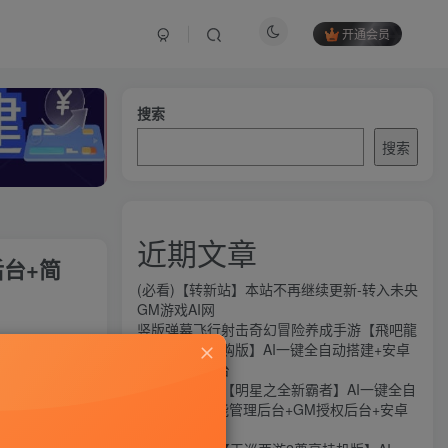
开通会员
搜索
搜索
近期文章
后台+简
(必看)【转新站】本站不再继续更新-转入未央
GM游戏AI网
竖版弹幕飞行射击奇幻冒险养成手游【飛吧龍
关注
騎士代金券内购版】AI一键全自动搭建+安卓
+CDK授权后台
269
6
横版闯关手游【明星之全新霸者】AI一键全自
动搭建+全功能管理后台+GM授权后台+安卓
苹果双端