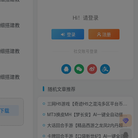
Hi！请登录
登录
注册
社交账号登录
随机文章推荐
三网H5游戏【奇迹H5之混沌多区平台币内购跨服版】AI一键全自动搭建+商城官网+代理后台+GM加币授权后台+简易安卓客户端
下载
MT3换皮MH【梦长安】AI一键全自动搭建+最新整理Linux手工服务端+安卓苹果双端+GM后台+详细搭建教程+全套源码+赞助攻略
大话回合手游【精品西游之龙凤2内丹超变版】AI一键全自动搭建+Linux手工服务端+JAVA神兔后台+代理后台+安卓+详细搭建教程+视频教程
卡牌回合手游【口袋新世纪】AI一键全自动搭建+管理后台+GM授权后台+安卓苹果双端