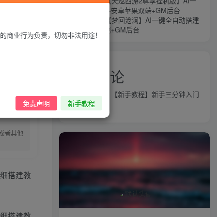
MT3换皮MH【天巡西游2尊享挂机版】AI一
键全自动搭建+安卓苹果双端+GM后台
MT3换皮MH【梦回沧澜】AI一键全自动搭建
+安卓苹果双端+GM后台
的商业行为负责，切勿非法用途！
近期评论
益群网
发表在
【新手教程】新手三分钟入门
录购买
免责声明
新手教程
AI全自动搭建
或者其他