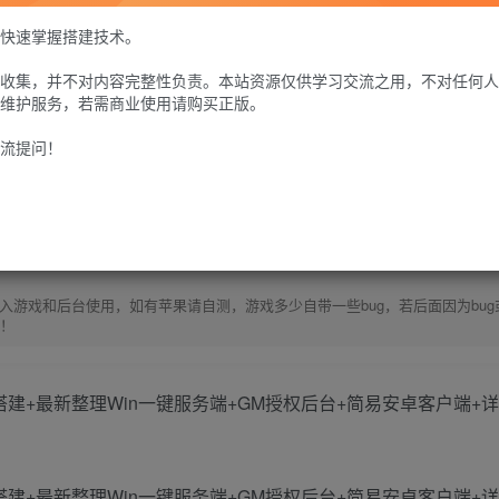
此内容为付费资源，请付费后查看
快速掌握搭建技术。
30
收集，并不对内容完整性负责。本站资源仅供学习交流之用，不对任何人
限时特惠
100
G币
G币
维护服务，若需商业使用请购买正版。
流提问！
免费
个人会员
至尊会员
9.9
G币
登
游戏和后台使用，如有苹果请自测，游戏多少自带一些bug，若后面因为bug
除！