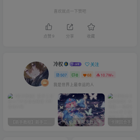
喜欢就点一下赞吧
点赞
9
分享
收藏
冷权
关注
507
0
68
10.7W+
我是世界上最幸运的人
【新手教程】新手三分钟入门AI全自动搭建
个人会员无限次数发卡