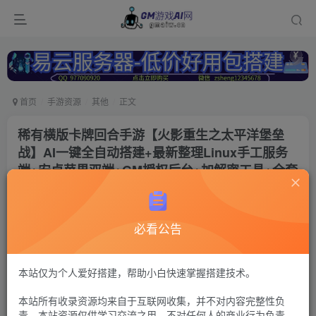
首页
手游资源
其他
正文
稀有横版卡牌回合手游【火影重生之太平洋堡垒
战】AI一键全自动搭建+最新整理Linux手工服务
端+安卓苹果双端+GM授权后台+加解密工具+全套
表+详细搭建教程
冷权
关注
必看公告
2年前更新
329
9
付费资源
本站仅为个人爱好搭建，帮助小白快速掌握搭建技术。
二次元卡牌34
本站所有收录资源均来自于互联网收集，并不对内容完整性负
此内容为付费资源，请付费后查看
责。本站资源仅供学习交流之用，不对任何人的商业行为负责，