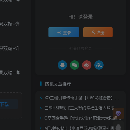
Hi！请登录
登录
注册
社交账号登录
随机文章推荐
XO三端引擎传奇手游【1.80彩虹合击】AI一键全自动搭建+Win系服务端+PC安卓苹果三端+加密工具+详细搭建教程
下载
三网H5游戏【王大爷的幸福生活内购版】AI一键全自动搭建+WIN系服务端+Linux手工服务端+详细搭建教程+源码
Q萌回合手游【梦幻诛仙14职业六大陆超变打金版】AI一键全自动搭建+安卓苹果双端+GM后台
MT3换皮MH【幽魂西游3突破尊享挂机版】AI一键全自动搭建+Linux手工服务端+安卓苹果双端+GM后台+详细搭建教程+全套源码