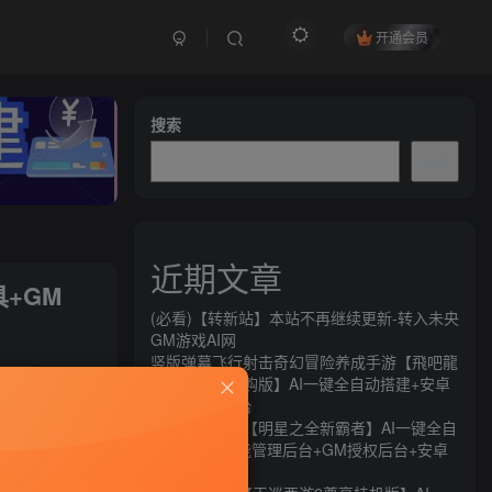
开通会员
搜索
搜索
近期文章
+GM
(必看)【转新站】本站不再继续更新-转入未央
GM游戏AI网
竖版弹幕飞行射击奇幻冒险养成手游【飛吧龍
关注
騎士代金券内购版】AI一键全自动搭建+安卓
+CDK授权后台
30
11
横版闯关手游【明星之全新霸者】AI一键全自
动搭建+全功能管理后台+GM授权后台+安卓
苹果双端