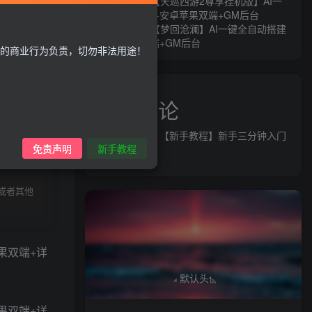
MT3换皮MH【天巡西游2尊享挂机版】AI一
键全自动搭建+安卓苹果双端+GM后台
MT3换皮MH【梦回沧澜】AI一键全自动搭建
+安卓苹果双端+GM后台
的商业行为负责，切勿非法用途！
近期评论
益群网
发表在
【新手教程】新手三分钟入门
录购买
免责声明
新手教程
AI全自动搭建
或者其他