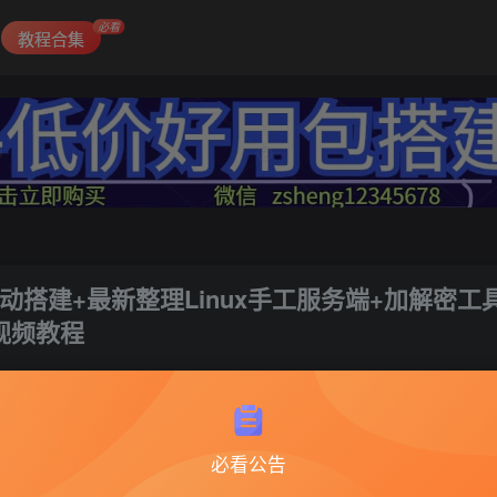
必看
教程合集
动搭建+最新整理Linux手工服务端+加解密工具
视频教程
2
必看公告
青云志2