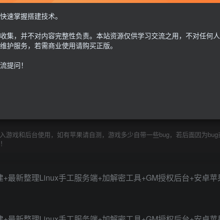
此内容为付费资源，请付费后查看
快速掌握搭建技术。
30
收集，并不对内容完整性负责。本站资源仅供学习交流之用，不对任何人
限时特惠
100
G币
G币
维护服务，若需商业使用请购买正版。
流提问！
免费
个人会员
至尊会员
9.9
G币
登
游戏和后台使用，如有苹果请自测，游戏多少自带一些bug，若后面因为bug
除！