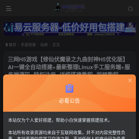
首页
手游资源
仙侠
正文
三网H5游戏【修仙伏魔录之九曲封神H5优化版】
AI一键全自动搭建+最新整理Linux手工服务端+服
务端源码+特权注册+详细搭建教程+视频教程
冷权
关注
2年前更新
必看公告
173
7
付费资源
修仙伏魔录
本站仅为个人爱好搭建，帮助小白快速掌握搭建技术。
此内容为付费资源，请付费后查看
本站所有收录资源均来自于互联网收集，并不对内容完整性负
30
限时特惠
责。本站资源仅供学习交流之用，不对任何人的商业行为负责，