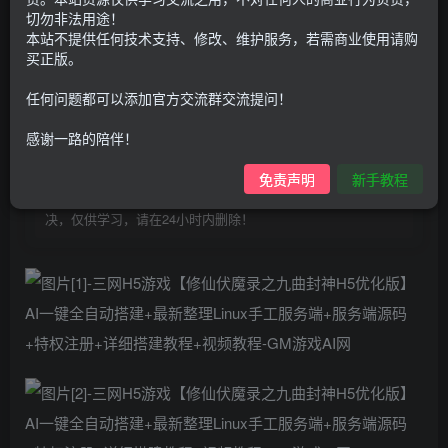
100
G币
G币
切勿非法用途！
本站不提供任何技术支持、修改、维护服务，若需商业使用请购
9.9
免费
个人会员
G币
至尊会员
买正版。
登录购买
任何问题都可以添加官方交流群交流提问！
购买前请先看完新手教程,未认真看完一切问题自行解决
感谢一路的陪伴！
点击查看
仅支持云服务器搭建，适用于小白快速搭建，只能确保安卓正
免责声明
新手教程
常进入游戏和后台使用，如有苹果请自测，游戏多少自带一些
bug，若后面因为bug或者其他原因导致游戏无法进入请自行解
决，仅供学习，请在24小时内删除！