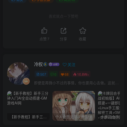
喜欢就点一下赞吧
点赞
7
分享
收藏
冷权
关注
507
0
68
10.8W+
即便是再微小不过的事情，你也要用心去做。这就是成功的秘密
【新手教程】新手三分钟入门AI全自动搭建
个人会员无限次数发卡