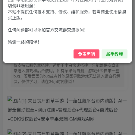
器-https://123.yxjs.ltd/cart》。】
切勿非法用途！
30
本站不提供任何技术支持、修改、维护服务，若需商业使用请购
限时特惠
买正版。
100
G币
G币
9.9
免费
个人会员
G币
至尊会员
任何问题都可以添加官方交流群交流提问！
登录购买
感谢一路的陪伴！
免责声明
新手教程
购买前请先看完新手教程,未认真看完一切问题自行解决
点击查看
仅支持云服务器搭建，适用于小白快速搭建，只能确保安卓正
常进入游戏和后台使用，如有苹果请自测，游戏多少自带一些
bug，若后面因为bug或者其他原因导致游戏无法进入请自行解
决，仅供学习，请在24小时内删除！