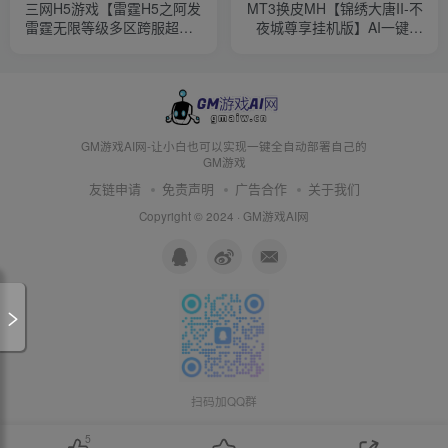
三网H5游戏【雷霆H5之阿发
MT3换皮MH【锦绣大唐II-不
雷霆无限等级多区跨服超变
夜城尊享挂机版】AI一键全
版】AI一键全自动搭建+管理
自动搭建+安卓苹果双端
后台+GM分级授权后台+简
+GM后台
易安卓客户端
GM游戏AI网-让小白也可以实现一键全自动部署自己的
GM游戏
友链申请
免责声明
广告合作
关于我们
Copyright © 2024 ·
GM游戏AI网
扫码加QQ群
5