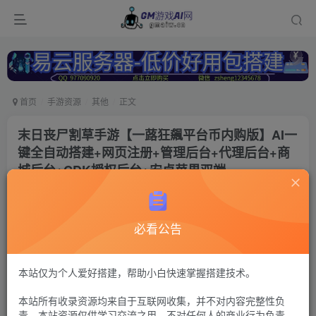
首页
手游资源
其他
正文
末日丧尸割草手游【一蕗狂飆平台币内购版】AI一
键全自动搭建+网页注册+管理后台+代理后台+商
城后台+CDK授权后台+安卓苹果双端
冷权
关注
2个月前更新
必看公告
231
5
付费资源
一路狂飙
本站仅为个人爱好搭建，帮助小白快速掌握搭建技术。
CDK授权后台+安卓苹果双端（苹果未测试）【注：建议用腾讯云
本站所有收录资源均来自于互联网收集，并不对内容完整性负
或者易云搭建，其他服务器的导致问题自行解决，搭建出来后进不
去游戏联系Q群---736021860---GM游戏AI网---管理员《易云服务
责。本站资源仅供学习交流之用，不对任何人的商业行为负责，