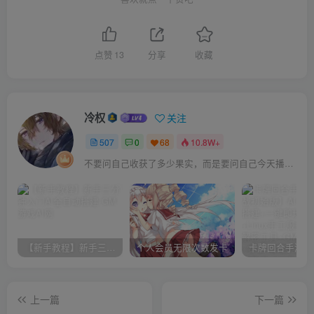
点赞
13
分享
收藏
冷权
关注
507
0
68
10.8W+
不要问自己收获了多少果实，而是要问自己今天播种了多少种子
【新手教程】新手三分钟入门AI全自动搭建
个人会员无限次数发卡
上一篇
下一篇