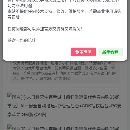
AI网---管理员《易云服务器-https://123.yxjs.ltd/cart》。】
切勿非法用途！
30
本站不提供任何技术支持、修改、维护服务，若需商业使用请购
限时特惠
买正版。
100
G币
G币
9.9
免费
个人会员
G币
至尊会员
任何问题都可以添加官方交流群交流提问！
登录购买
感谢一路的陪伴！
免责声明
新手教程
购买前请先看完新手教程,未认真看完一切问题自行解决
点击查看
仅支持云服务器搭建，适用于小白快速搭建，只能确保安卓正
常进入游戏和后台使用，如有苹果请自测，游戏多少自带一些
bug，若后面因为bug或者其他原因导致游戏无法进入请自行解
决，仅供学习，请在24小时内删除！