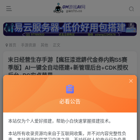
首页
手游资源
其他
正文
末日经营生存手游【瘋狂渁迣鎅代金券内购S5赛
季版】AI一键全自动搭建+新管理后台+CDK授权
后台+PC安卓苹果
冷权
关注
1个月前更新
必看公告
198
13
付费资源
疯狂水世界
本站仅为个人爱好搭建，帮助小白快速掌握搭建技术。
CDK授权后台+管理后台+安卓苹果双端（苹果未测试需要14位以
本站所有收录资源均来自于互联网收集，并不对内容完整性负
下IP）【注：建议用腾讯云或者易云搭建，其他服务器的导致问题
自行解决，搭建出来后进不去游戏联系Q群---736021860---GM游戏
责。本站资源仅供学习交流之用，不对任何人的商业行为负责，