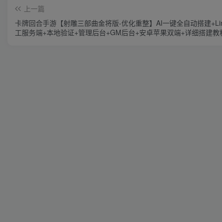
上一篇
卡牌回合手游【射雕三部曲金将版-优化重整】AI一键全自动搭建+Lin
工服务端+本地验证+管理后台+GM后台+安卓苹果双端+详细搭建教
频教程