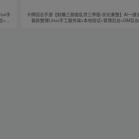
ux手
卡牌回合手游【射雕三部曲乱世三界版-优化重整】AI一键
程+视
最新整理Linux手工服务端+本地验证+管理后台+GM后
+详细搭