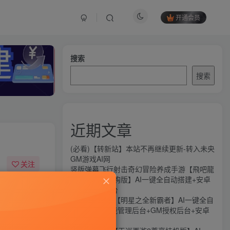
开通会员
搜索
搜索
近期文章
(必看)【转新站】本站不再继续更新-转入未央
GM游戏AI网
关注
竖版弹幕飞行射击奇幻冒险养成手游【飛吧龍
騎士代金券内购版】AI一键全自动搭建+安卓
94
10
+CDK授权后台
横版闯关手游【明星之全新霸者】AI一键全自
动搭建+全功能管理后台+GM授权后台+安卓
苹果双端