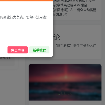
MT3换皮MH【天巡西游2尊享挂机版】AI一
键全自动搭建+安卓苹果双端+GM后台
MT3换皮MH【梦回沧澜】AI一键全自动搭建
+安卓苹果双端+GM后台
的商业行为负责，切勿非法用途！
近期评论
录购买
益群网
发表在
【新手教程】新手三分钟入门
免责声明
新手教程
AI全自动搭建
或者其他