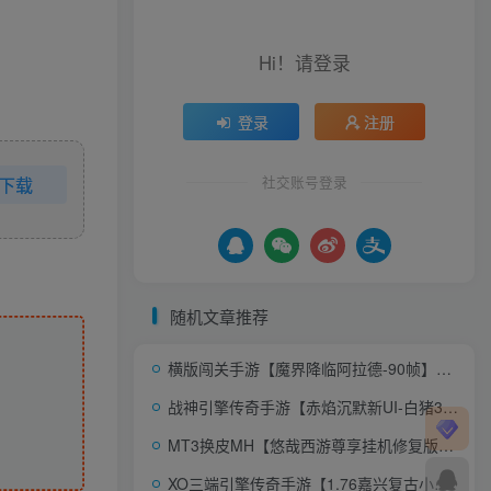
Hi！请登录
登录
注册
社交账号登录
下载
随机文章推荐
横版闯关手游【魔界降临阿拉德-90帧】AI一键全自动搭建+单机一键即玩镜像端+Linux手工服务端+WEB管理后台+GM授权后台+安卓苹果双端+配套表+详细搭建教程
战神引擎传奇手游【赤焰沉默新UI-白猪3】AI一键全自动搭建+Win系复古服务端+安卓苹果双端+GM授权后台+详细搭建教程
MT3换皮MH【悠哉西游尊享挂机修复版】AI一键全自动搭建+单机一键即玩镜像端+Linux手工服务端+安卓苹果双端+GM后台+详细搭建教程+全套源码
XO三端引擎传奇手游【1.76嘉兴复古小极品金币版】AI一键全自动搭建+Win系服务端+PC安卓苹果三端+加密工具+详细搭建教程