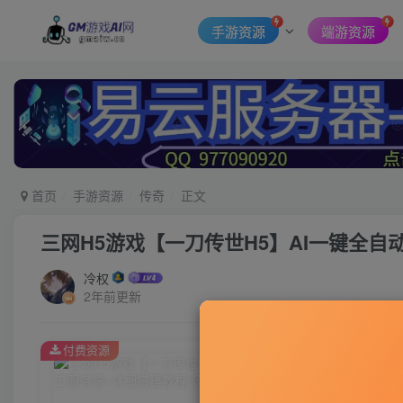
手游资源
端游资源
首页
手游资源
传奇
正文
三网H5游戏【一刀传世H5】AI一键全自动
冷权
2年前更新
付费资源