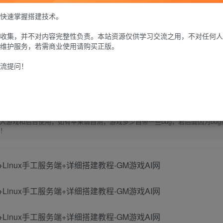
30
快速掌握搭建技术。
限时特惠
100
G币
G币
收集，并不对内容完整性负责。本站资源仅供学习交流之用，不对任何人
维护服务，若需商业使用请购买正版。
免费
个人会员
至尊会员
9.9
G币
流提问！
登
游戏和后台使用，如有苹果请自测，游戏多少自带一些bug，若后面因为bug
除！