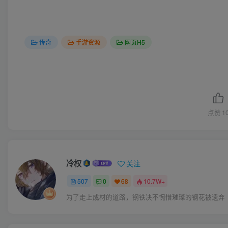
传奇
手游资源
网页H5
点赞
1
冷权
关注
507
0
68
10.7W+
为了走上成材的道路，钢铁决不惋惜璀璨的钢花被遗弃